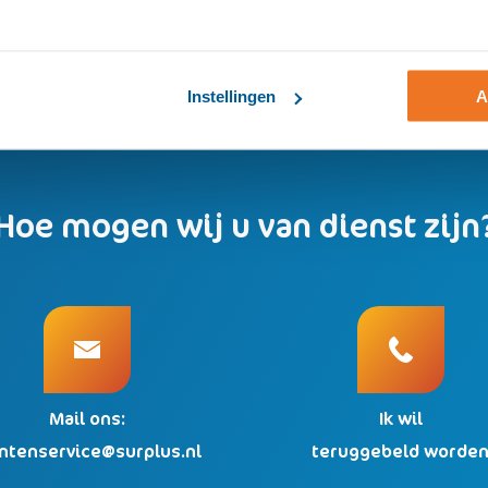
telefoonnummer van het behandelteam:
076 – 208 40 00
gevallen heeft u geen verwijzing van de huisarts nodig.
Instellingen
A
Hoe mogen wij u van dienst zijn
Mail ons:
Ik wil
antenservice@surplus.nl
teruggebeld worde