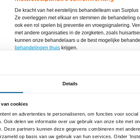
De kracht van het eerstelijns behandelteam van Surplus 
Ze overleggen met elkaar en stemmen de behandeling op 
ook een rol spelen bij preventie en vroegsignalering.
met andere organisaties in de zorgketen, zoals huisart
kunnen onze behandelaars u de best mogelijke behandel
behandelingen thuis
krijgen.
Specialisaties
Onze behandelaars hebben vaak verschillende specialisat
Details
ziektebeelden of aandoeningen bij ons terecht kunt. U k
Afasie
, Parkinson, COPD of Diabetes Mellitus. Daarnaa
locaties.
 van cookies
ent en advertenties te personaliseren, om functies voor social
Contact
. Ook delen we informatie over uw gebruik van onze site met on
e. Deze partners kunnen deze gegevens combineren met andere i
Wilt u meer weten over ons behandelteam of een afspra
erzameld op basis van uw gebruik van hun services. Onder 'Inste