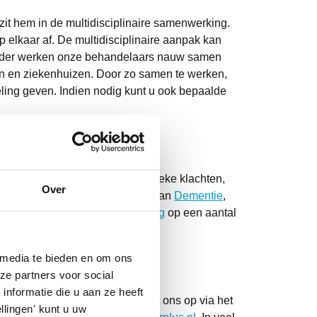
zit hem in de multidisciplinaire samenwerking.
elkaar af. De multidisciplinaire aanpak kan
 Verder werken onze behandelaars nauw samen
sen en ziekenhuizen. Door zo samen te werken,
ing geven. Indien nodig kunt u ook bepaalde
ies, waardoor u ook bij specifieke klachten,
Over
unt hierbij bijvoorbeeld denken aan
Dementie
,
st bieden we ook
dagbehandeling
op een aantal
 media te bieden en om ons
ze partners voor social
nformatie die u aan ze heeft
ak maken, neem dan contact met ons op via het
llingen' kunt u uw