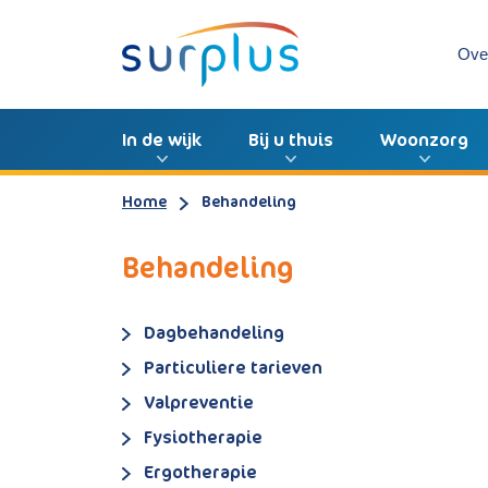
Ove
In de wijk
Bij u thuis
Woonzorg
Home
Behandeling
Behandeling
Dagbehandeling
Particuliere tarieven
Valpreventie
Fysiotherapie
Ergotherapie