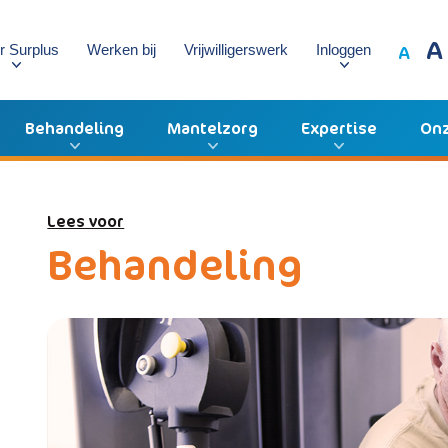
A
A
r Surplus
Werken bij
Vrijwilligerswerk
Inloggen
Behandeling
Mantelzorg
Expertise
Onz
Lees voor
Behandeling