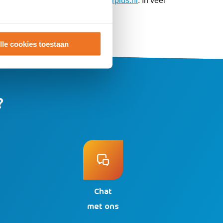
of mail naar
behandelteam@surplus.nl
. In veel
lle cookies toestaan
?
Chat
n
met ons