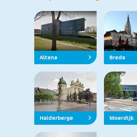
Altena
Breda
Halderberge
Moerdijk