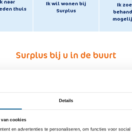
k naar
Ik wil wonen bij
Ik zo
eden thuis
Surplus
behand
mogeli
Surplus bij u in de buurt
Filters
Details
Locati
 van cookies
ent en advertenties te personaliseren, om functies voor social
Gemeente