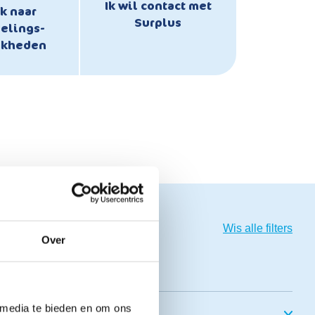
Ik wil contact met
ek naar
Surplus
elings-
jkheden
Wis alle filters
Over
es
Diensten
 media te bieden en om ons