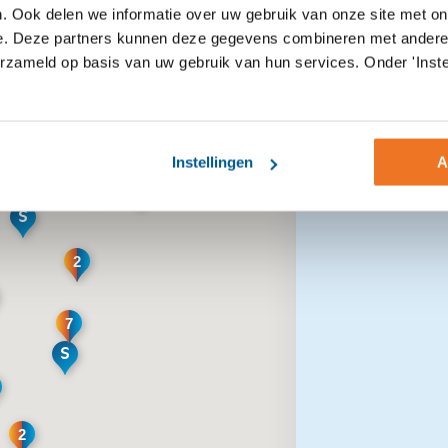
. Ook delen we informatie over uw gebruik van onze site met on
e. Deze partners kunnen deze gegevens combineren met andere i
Altena
Locatietype
erzameld op basis van uw gebruik van hun services. Onder 'Inste
Gemeente B
Activiteitenc
Faciliteiten
Gemeente D
2
wijk/ Ontmoe
3
Gemeente Et
Bereikbaar v
Afasiecentr
Instellingen
A
2
Producten en
2
Gemeente Ge
Dagbesteding 
Behandelloca
Gemeente Ha
Gerontopsych
Eetgelegenh
Huurapparte
VoorleesExp
2
Lift aanwezig
Jongerencen
VPTZ (Vrijwil
Nabij bibliot
Kantoor
Terminale Zo
7
Nabij bos of 
Zomerschool
Nabij het ce
Senioren
Afasiezorg
2