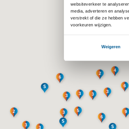
websiteverkeer te analyseren
media, adverteren en analys
verstrekt of die ze hebben v
voorkeuren wijzigen.
Weigeren
4
2
6
6
3
3
3
3
5
2
9
3
6
3
3