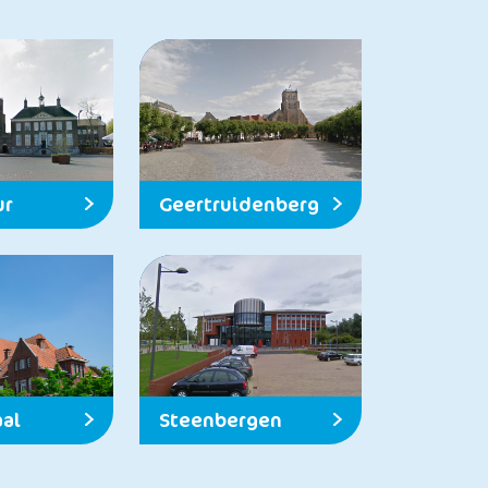
ur
Geertruidenberg
al
Steenbergen