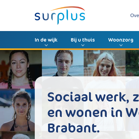
Ove
In de wijk
Bij u thuis
Woonzorg
Sociaal werk, 
en wonen in W
Brabant.