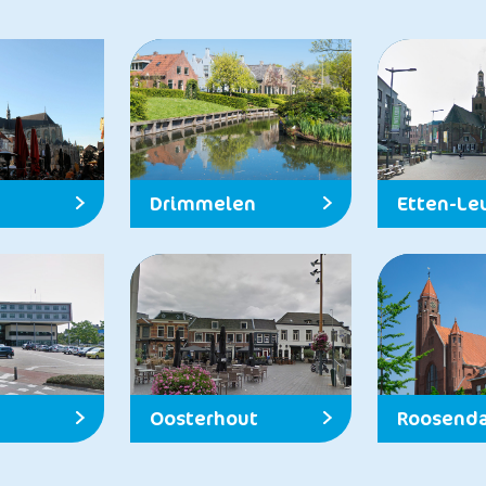
Drimmelen
Etten-Le
Oosterhout
Roosenda