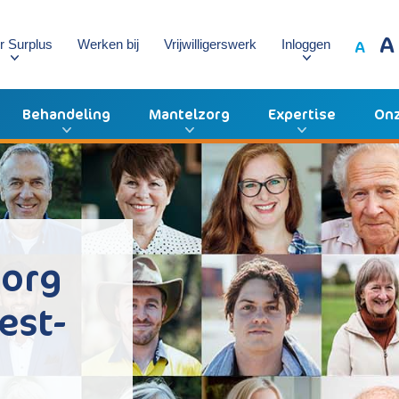
A
A
r Surplus
Werken bij
Vrijwilligerswerk
Inloggen
Behandeling
Mantelzorg
Expertise
Onz
zorg
est-