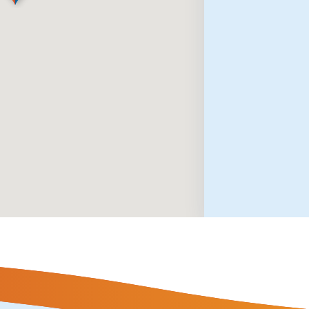
Begeleiding 
Buurtbemidd
Dagbesteding 
Dementiezor
Dienstverlen
Diëtetiek
Ergotherapie
Fysiotherapi
Geestelijke v
Geld & recht
Huiskamer/B
Jongerenwer
Klussendiens