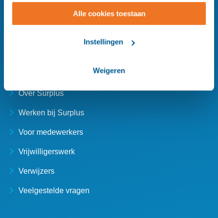
wijzigen.
Alle cookies toestaan
Instellingen
Meer Surplus
Weigeren
Over Surplus
Werken bij Surplus
Voor medewerkers
Vrijwilligerswerk
Verwijzers
Veelgestelde vragen