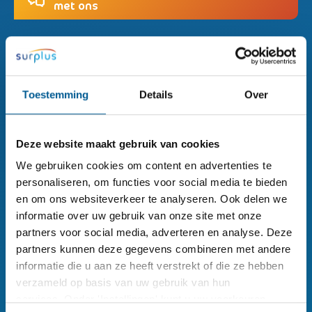
met ons
Toestemming
Details
Over
Surplus hoofdkantoor
Deze website maakt gebruik van cookies
076 - 208 28 00
We gebruiken cookies om content en advertenties te
personaliseren, om functies voor social media te bieden
Leuvenaarstraat 91,
en om ons websiteverkeer te analyseren. Ook delen we
informatie over uw gebruik van onze site met onze
Postbus 90103
partners voor social media, adverteren en analyse. Deze
Breda
partners kunnen deze gegevens combineren met andere
informatie die u aan ze heeft verstrekt of die ze hebben
Plan je route via Google Maps
verzameld op basis van uw gebruik van hun
services. Onder 'Instellingen' kunt u uw voorkeuren