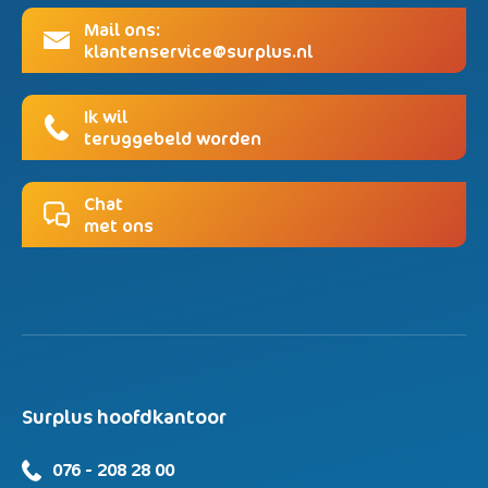
Mail ons:
klantenservice@surplus.nl
Ik wil
teruggebeld worden
Chat
met ons
Surplus hoofdkantoor
076 - 208 28 00