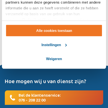
partners kunnen deze gegevens combineren met andere
Thuisondersteuning
informatie die u aan ze heeft verstrekt of die ze hebben
Wijkverpleging
verzameld op basis van uw gebruik van hun
services. Onder 'Instellingen' kunt u uw voorkeuren
Volledig pakket thuis
wijzigen.
Vervoer
Alle cookies toestaan
Vrijwilligers Palliatieve Terminale Zorg
Tarieven particulier en PGB
Instellingen
Weigeren
Hoe mogen wij u van dienst zijn?
Bel de klantenservice:
076 - 208 22 00