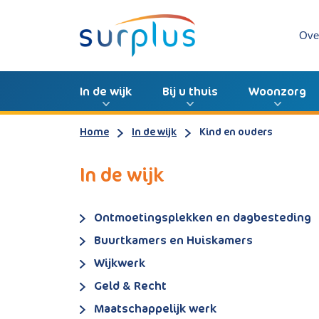
Ove
In de wijk
Bij u thuis
Woonzorg
Home
In de wijk
Kind en ouders
In de wijk
Ontmoetingsplekken en dagbesteding
Buurtkamers en Huiskamers
Wijkwerk
Geld & Recht
Maatschappelijk werk