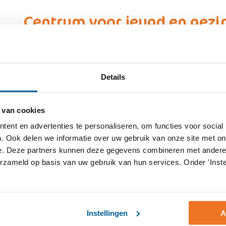
Centrum voor jeugd en gezin
Het Centrum voor Jeugd en Gezin (CJG) is de plek waar 
jaar) terecht kunnen met allerlei vragen over opvoeden e
welkom in het CJG. In het CJG werken jeugdartsen, ver
Details
andere deskundigen op het gebied van jeugd samen. Het 
en begeleiding, specialistische hulp en coördinatie van z
 van cookies
In de wijken Haage Beemden, Prinsenbeek, de Heuvel, H
Boeimeer en Princenhage kun je terecht bij WIJS! Breda
ent en advertenties te personaliseren, om functies voor social
. Ook delen we informatie over uw gebruik van onze site met on
e. Deze partners kunnen deze gegevens combineren met andere i
Breda
erzameld op basis van uw gebruik van hun services. Onder 'Inste
Speelotheek de Speelhoek
Instellingen
A
Een Speelotheek is een plek waar iedereen speelgoed ka