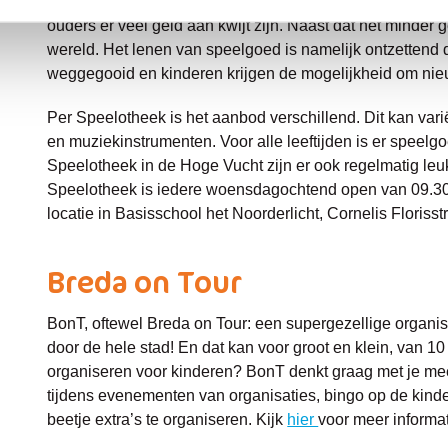
bibliotheek. Het doel is kinderen de kans te geven met v
ouders er veel geld aan kwijt zijn. Naast dat het minder 
wereld. Het lenen van speelgoed is namelijk ontzettend
weggegooid en kinderen krijgen de mogelijkheid om nie
Per Speelotheek is het aanbod verschillend. Dit kan var
en muziekinstrumenten. Voor alle leeftijden is er speelgo
Speelotheek in de Hoge Vucht zijn er ook regelmatig leuk
Speelotheek is iedere woensdagochtend open van 09.30 t
locatie in Basisschool het Noorderlicht, Cornelis Florisst
Breda on Tour
BonT, oftewel Breda on Tour: een supergezellige organisat
door de hele stad! En dat kan voor groot en klein, van 10
organiseren voor kinderen? BonT denkt graag met je mee
tijdens evenementen van organisaties, bingo op de kinde
beetje extra’s te organiseren. Kijk
hier
voor meer informa