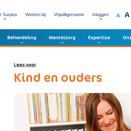
A
A
r Surplus
Werken bij
Vrijwilligerswerk
Inloggen
Behandeling
Mantelzorg
Expertise
Onz
Lees voor
Kind en ouders