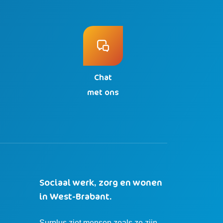
Chat
n
met ons
Sociaal werk, zorg en wonen
in West-Brabant.
Surplus ziet mensen zoals ze zijn.