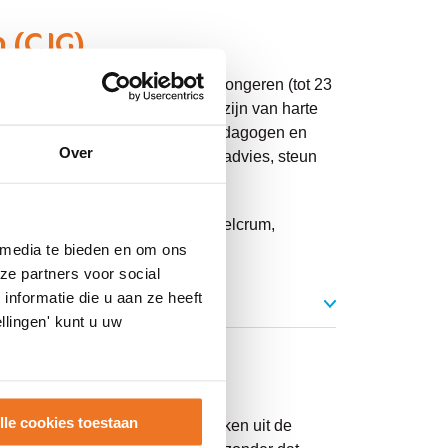
 (CJG)
ouders, aanstaande ouders en jongeren (tot 23
n opgroeien. Ook professionals zijn van harte
pleegkundigen, logopedisten, pedagogen en
Over
CJG biedt gratis informatie en advies, steun
org.
aagpoort, Tuinzigt, Centrum, Belcrum,
.
 media te bieden en om ons
ze partners voor social
nformatie die u aan ze heeft
llingen' kunt u uw
lle cookies toestaan
n lenen, vergelijkbaar met boeken uit de