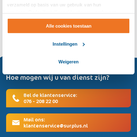
Muziektherapie
verzameld op basis van uw gebruik van hun
Geestelijke verzorging
services. Onder 'Instellingen' kunt u uw voorkeuren
wijzigen.
Ouderengeneeskunde
Alle cookies toestaan
Bewegingsagogie
Instellingen
Weigeren
Hoe mogen wij u van dienst zijn?
Bel de klantenservice:
076 - 208 22 00
Mail ons:
klantenservice@surplus.nl