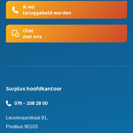
Ik wil
teruggebeld worden
Chat
met ons
Surplus hoofdkantoor
076 - 208 28 00
Leuvenaarstraat 91,
Postbus 90103