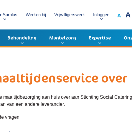
A
A
r Surplus
Werken bij
Vrijwilligerswerk
Inloggen
Behandeling
Mantelzorg
Expertise
Onz
r
aaltijdenservice over
maaltijdbezorging aan huis over aan Stichting Social Catering
dan van een andere leverancier.
de vragen.