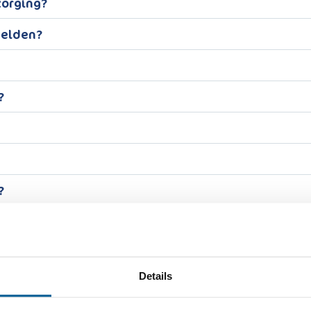
zorging?
melden?
?
?
Details