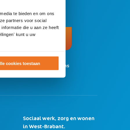
?
 media te bieden en om ons
ze partners voor social
nformatie die u aan ze heeft
llingen' kunt u uw
Chat
lle cookies toestaan
n
met ons
Sociaal werk, zorg en wonen
in West-Brabant.