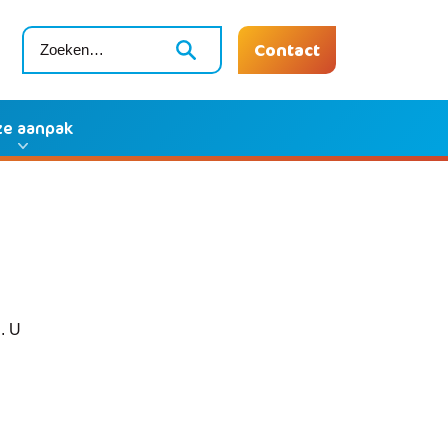
Contact
e aanpak
. U