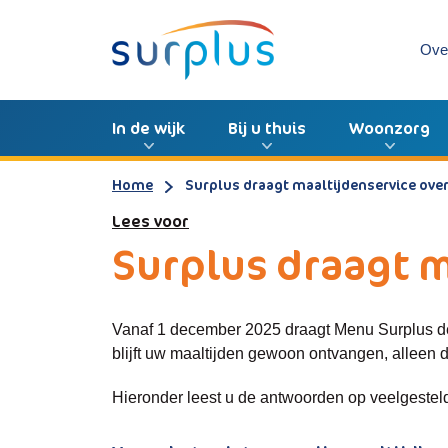
Ove
In de wijk
Bij u thuis
Woonzorg
Home
Surplus draagt maaltijdenservice ove
Lees voor
Surplus draagt m
Vanaf 1 december 2025 draagt Menu Surplus de 
blijft uw maaltijden gewoon ontvangen, alleen 
Hieronder leest u de antwoorden op veelgestel