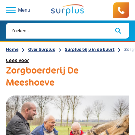
Menu
Home
Over Surplus
Surplus bij u in de buurt
Zorg
Lees voor
Zorgboerderij De
Meeshoeve