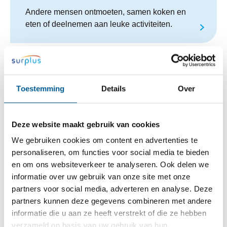
Andere mensen ontmoeten, samen koken en
eten of deelnemen aan leuke activiteiten.
Contactgegevens
Toestemming
Details
Over
Strijpdreef 6, 4751 SV, Oud Gastel
Route via Google Maps
Deze website maakt gebruik van cookies
We gebruiken cookies om content en advertenties te
Meeshoeve PG afdeling
personaliseren, om functies voor social media te bieden
0165 31 46 24
meeshoeve@surplus.nl
en om ons websiteverkeer te analyseren. Ook delen we
informatie over uw gebruik van onze site met onze
Meeshoeve Parkinson afdeling:
partners voor social media, adverteren en analyse. Deze
0165 31 02 81
me.parkinson@surplus.nl
partners kunnen deze gegevens combineren met andere
informatie die u aan ze heeft verstrekt of die ze hebben
Openingstijden
verzameld op basis van uw gebruik van hun