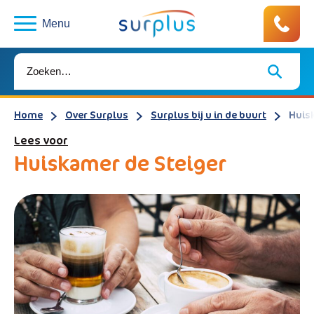
Menu
Home
Over Surplus
Surplus bij u in de buurt
Huis
Lees voor
Huiskamer de Steiger