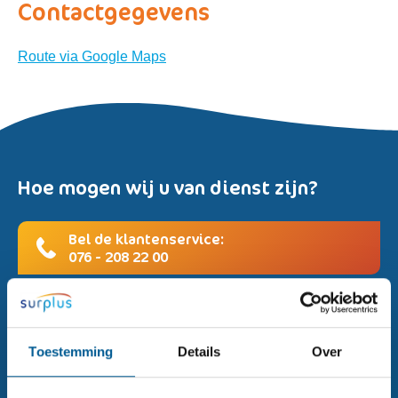
Contactgegevens
Route via Google Maps
Hoe mogen wij u van dienst zijn?
Bel de klantenservice:
076 - 208 22 00
Mail ons:
klantenservice@surplus.nl
Toestemming
Details
Over
Ik wil