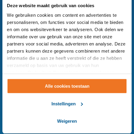
teruggebeld worden
Deze website maakt gebruik van cookies
We gebruiken cookies om content en advertenties te
Chat
personaliseren, om functies voor social media te bieden
met ons
en om ons websiteverkeer te analyseren. Ook delen we
informatie over uw gebruik van onze site met onze
partners voor social media, adverteren en analyse. Deze
partners kunnen deze gegevens combineren met andere
informatie die u aan ze heeft verstrekt of die ze hebben
verzameld op basis van uw gebruik van hun
services. Onder 'Instellingen' kunt u uw voorkeuren
Surplus hoofdkantoor
wijzigen.
Alle cookies toestaan
076 - 208 28 00
Instellingen
Leuvenaarstraat 91,
Postbus 90103
Weigeren
Breda