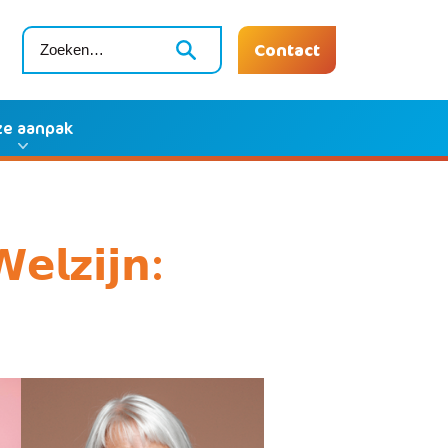
Contact
e aanpak
𝗹𝘇𝗶𝗷𝗻: