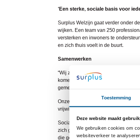
‘Een sterke, sociale basis voor ied
Surplus Welzijn gaat verder onder de
wijken. Een team van 250 professiona
versterken en inwoners te ondersteun
en zich thuis voelt in de buurt.
Samenwerken
“Wij zijn er voor alle inwoners van 
komende jaren zetten wij ons nog mee
gemeenten en samenwerkingspartners
Toestemming
Onze dienstverlening richt zich op 
vrijwilligers.
Deze website maakt gebruik
Sociaal Werkers verbinden mensen e
We gebruiken cookies om cont
zich gezien en gesteund voelen, ont
websiteverkeer te analyseren
die geholpen wordt met boodschappen