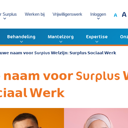
A
A
r Surplus
Werken bij
Vrijwilligerswerk
Inloggen
Behandeling
Mantelzorg
Expertise
Onz
𝘂𝘄𝗲 𝗻𝗮𝗮𝗺 𝘃𝗼𝗼𝗿 Surplus 𝗪𝗲𝗹𝘇𝗶𝗷𝗻: 𝗦𝘂𝗿𝗽𝗹𝘂𝘀 𝗦𝗼𝗰𝗶𝗮𝗮𝗹 𝗪𝗲𝗿𝗸
 𝗻𝗮𝗮𝗺 𝘃𝗼𝗼𝗿 Surplus 𝗪
𝗶𝗮𝗮𝗹 𝗪𝗲𝗿𝗸