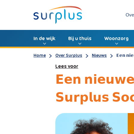
Ove
In de wijk
Bij u thuis
Woonzorg
Home
Over Surplus
Nieuws
𝗘𝗲𝗻 𝗻𝗶
Lees voor
𝗘𝗲𝗻 𝗻𝗶𝗲𝘂𝘄
𝗦𝘂𝗿𝗽𝗹𝘂𝘀 𝗦𝗼