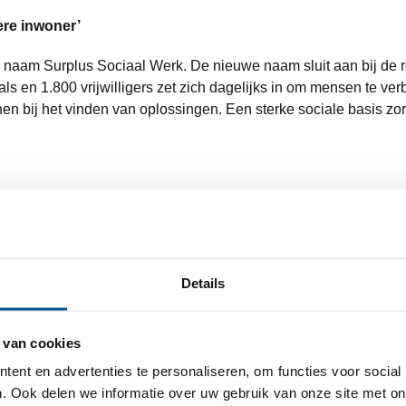
ere inwoner’
 naam Surplus Sociaal Werk. De nieuwe naam sluit aan bij de r
ls en 1.800 vrijwilligers zet zich dagelijks in om mensen te v
en bij het vinden van oplossingen. Een sterke sociale basis zo
0 tot 100+ in negen gemeenten in West-Brabant met alledaagse h
r in voor het versterken van de sociale basis van inwoners. Di
”, vertelt Zippora Keesmaat.
Details
meedenken & ondersteunen, buurt & meedoen, opvoeden & opgro
 van cookies
n ondersteunen initiatieven die bijdragen aan een hechte g
ent en advertenties te personaliseren, om functies voor social
staan er netwerken waarin zij elkaar helpen. Oog hebben voor d
. Ook delen we informatie over uw gebruik van onze site met on
 doen. Kleine dingen kunnen al een groot verschil maken.