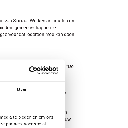
ol van Sociaal Werkers in buurten en
erbinden, gemeenschappen te
rgt ervoor dat iedereen mee kan doen
ulpvragen”, aldus Danique Vette. ”De
t doen wij gezamenlijk met
Over
eien, jongeren, mantelzorgers en
emeenschap. Want wanneer mensen
 media te bieden en om ons
e ander. Bijvoorbeeld de buurvrouw
ze partners voor social