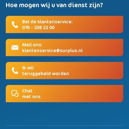
Hoe mogen wij u van dienst zijn?
Bel de klantenservice:
076 - 208 22 00
Mail ons:
klantenservice@surplus.nl
Ik wil
teruggebeld worden
Chat
met ons