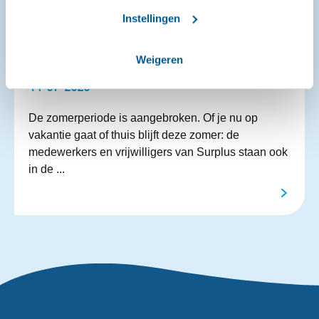
Instellingen
Ook in de zomerperiode kan iedereen in
Weigeren
Oosterhout terecht bij Surplus
14-07-2026
De zomerperiode is aangebroken. Of je nu op
vakantie gaat of thuis blijft deze zomer: de
medewerkers en vrijwilligers van Surplus staan ook
in de ...