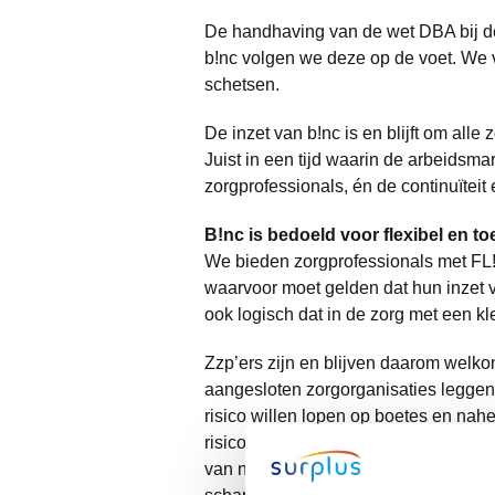
De handhaving van de wet DBA bij de 
b!nc volgen we deze op de voet. We v
schetsen.
De inzet van b!nc is en blijft om all
Juist in een tijd waarin de arbeidsma
zorgprofessionals, én de continuïteit
B!nc is bedoeld voor flexibel en t
We bieden zorgprofessionals met FL!N
waarvoor moet gelden dat hun inzet v
ook logisch dat in de zorg met een kl
Zzp’ers zijn en blijven daarom welkom
aangesloten zorgorganisaties leggen 
risico willen lopen op boetes en nah
risico is, teruglopen. We vinden het b
van nieuwe zzp’ers. Tegelijkertijd z