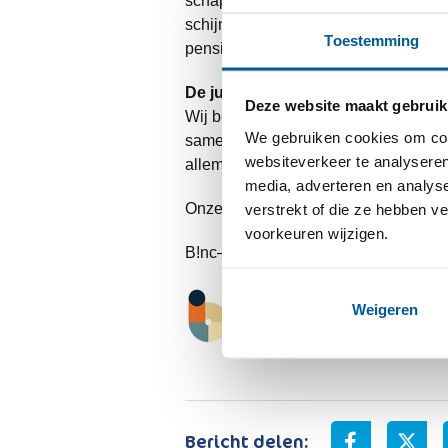
schap. Dit biedt hen de mogelijkheid
schijnzelfstandigheid. Op deze manier
Toestemming
pensioen en verzekeringen zijn goed
De juiste focus: samenwerken aan
Deze website maakt gebruik
Wij begrijpen dat veranderingen vrag
We gebruiken cookies om cont
samenwerking en blijven zoeken naar 
websiteverkeer te analyseren
allemaal om één doel: zorgen dat iede
media, adverteren en analys
Onze deur staat open voor iedereen 
verstrekt of die ze hebben v
voorkeuren wijzigen.
B!nc– Samen werken aan zorg met pe
Weigeren
Bericht delen: