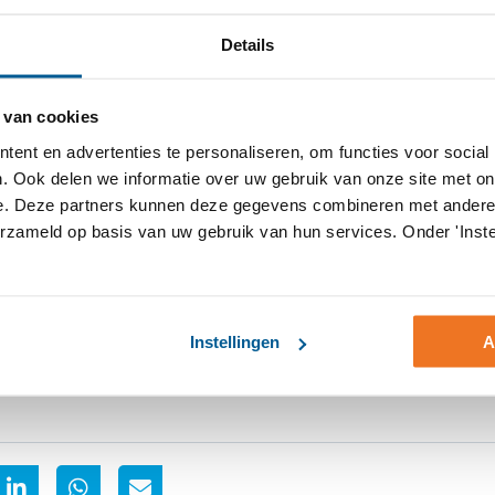
 om hun vak uit te blijven oefenen, met behoud van keuzevrijhei
 kunnen zij flexibel blijven werken, er zijn veel opdrachten be
Details
 geregeld.
 oplossingen
 van cookies
en oproepen en dat er verschillende perspectieven zijn. Dat is
ent en advertenties te personaliseren, om functies voor social
oplossingen die werken voor zorgprofessionals én de zorgsector
. Ook delen we informatie over uw gebruik van onze site met on
reen die ondersteuning of zorg nodig heeft, die ook daadwerkeli
e. Deze partners kunnen deze gegevens combineren met andere i
die met ons mee wil denken over hoe we samen de zorg kunnen
erzameld op basis van uw gebruik van hun services. Onder 'Inste
rspectief.
Instellingen
A