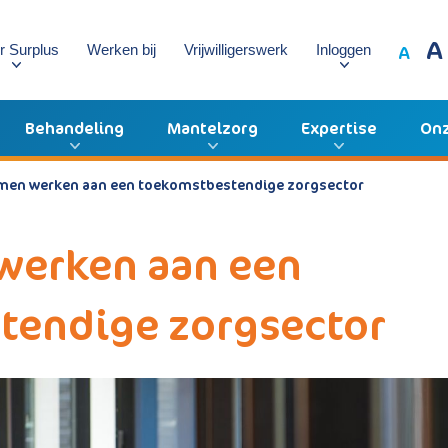
A
A
r Surplus
Werken bij
Vrijwilligerswerk
Inloggen
Behandeling
Mantelzorg
Expertise
Onz
amen werken aan een toekomstbestendige zorgsector
werken aan een
tendige zorgsector