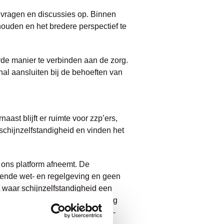
l vragen en discussies op. Binnen
houden en het bredere perspectief te
rde manier te verbinden aan de zorg.
nal aansluiten bij de behoeften van
st blijft er ruimte voor zzp’ers,
schijnzelfstandigheid en vinden het
a ons platform afneemt. De
ldende wet- en regelgeving en geen
n waar schijnzelfstandigheid een
 daarom ook aan bij de inschrijving
overeenkomst; ook naast het zzp-