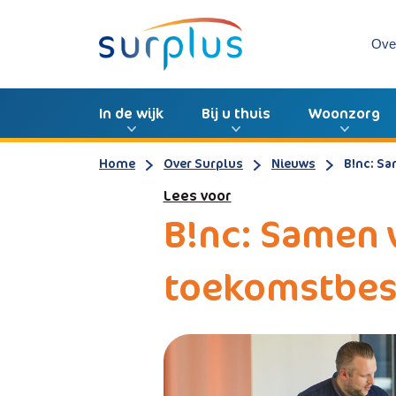
Ove
In de wijk
Bij u thuis
Woonzorg
Home
Over Surplus
Nieuws
B!nc: S
Lees voor
B!nc: Samen 
toekomstbes