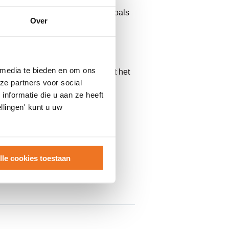
d en zonder dat er sprake is van
schikbaar en belangrijke zaken zoals
Over
 precies waarom we inzetten op
 media te bieden en om ons
 als geheel. Uiteindelijk draait het
ze partners voor social
jk krijgt.
nformatie die u aan ze heeft
 versterken.
llingen' kunt u uw
lle cookies toestaan