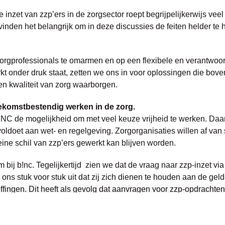
inzet van zzp’ers in de zorgsector roept begrijpelijkerwijs vee
inden het belangrijk om in deze discussies de feiten helder te 
e zorgprofessionals te omarmen en op een flexibele en verantwoo
rkt onder druk staat, zetten we ons in voor oplossingen die bove
 en kwaliteit van zorg waarborgen.
oekomstbestendig werken in de zorg.
C de mogelijkheid om met veel keuze vrijheid te werken. Daarnaa
oldoet aan wet- en regelgeving. Zorgorganisaties willen af van 
eine schil van zzp’ers gewerkt kan blijven worden.
 bij b!nc. Tegelijkertijd zien we dat de vraag naar zzp-inzet vi
ons stuk voor stuk uit dat zij zich dienen te houden aan de ge
effingen. Dit heeft als gevolg dat aanvragen voor zzp-opdrachte
elangrijk om transparant te zijn over deze realiteit en geven dit
ien we dat steeds meer zorgprofessionals kiezen voor de FL!NC-