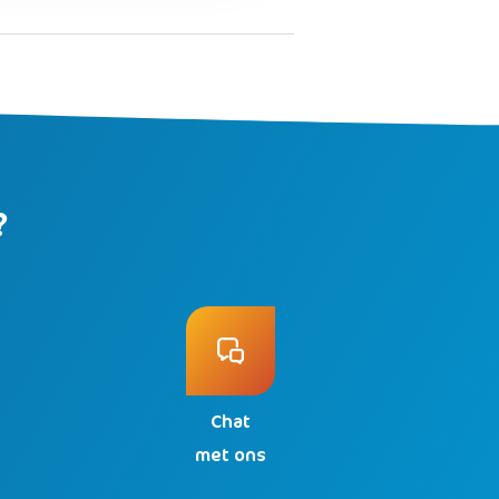
?
Chat
n
met ons