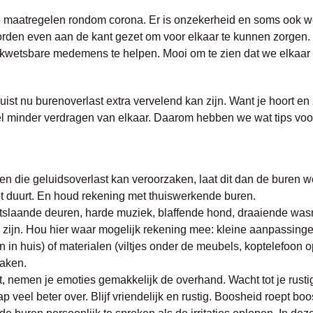
e maatregelen rondom corona. Er is onzekerheid en soms ook wel
worden even aan de kant gezet om voor elkaar te kunnen zorge
e kwetsbare medemens te helpen. Mooi om te zien dat we elkaar i
juist nu burenoverlast extra vervelend kan zijn. Want je hoort en
l minder verdragen van elkaar. Daarom hebben we wat tips voor j
en die geluidsoverlast kan veroorzaken, laat dit dan de buren wet
t duurt. En houd rekening met thuiswerkende buren.
htslaande deuren, harde muziek, blaffende hond, draaiende wa
 zijn. Hou hier waar mogelijk rekening mee: kleine aanpassingen
n in huis) of materialen (viltjes onder de meubels, koptelefoon 
maken.
akt, nemen je emoties gemakkelijk de overhand. Wacht tot je rusti
veel beter over. Blijf vriendelijk en rustig. Boosheid roept boos