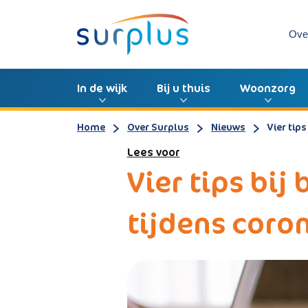
Ove
In de wijk
Bij u thuis
Woonzorg
Home
Over Surplus
Nieuws
Vier tip
Lees voor
Vier tips bi
tijdens coro