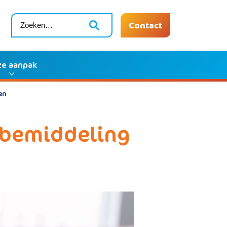
Contact
e aanpak
en
rtbemiddeling