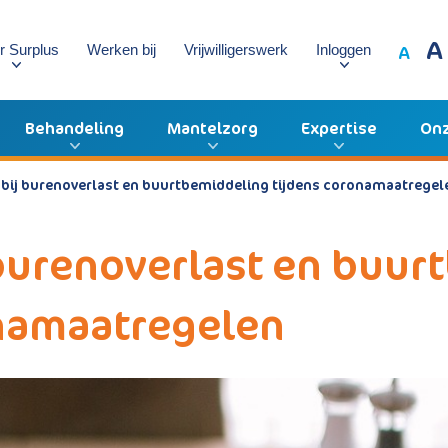
A
A
r Surplus
Werken bij
Vrijwilligerswerk
Inloggen
Behandeling
Mantelzorg
Expertise
Onz
s bij burenoverlast en buurtbemiddeling tijdens coronamaatregel
j burenoverlast en buu
namaatregelen