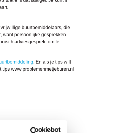
tuatie is dat lastiger. Je kunt in
art.
rijwillige buurtbemiddelaars, die
r, want persoonlijke gesprekken
onisch adviesgesprek, om te
uurtbemiddeling
. En als je tips wilt
et tips www.problemenmetjeburen.nl