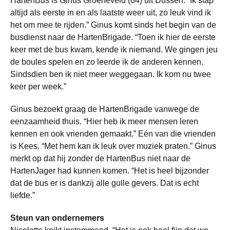
HartenBus is Ginus Groeneveld (64) uit Dussen. “Ik stap
altijd als eerste in en als laatste weer uit, zo leuk vind ik
het om mee te rijden.” Ginus komt sinds het begin van de
busdienst naar de HartenBrigade. “Toen ik hier de eerste
keer met de bus kwam, kende ik niemand. We gingen jeu
de boules spelen en zo leerde ik de anderen kennen.
Sindsdien ben ik niet meer weggegaan. Ik kom nu twee
keer per week.”
Ginus bezoekt graag de HartenBrigade vanwege de
eenzaamheid thuis. “Hier heb ik meer mensen leren
kennen en ook vrienden gemaakt.” Eén van die vrienden
is Kees. “Met hem kan ik leuk over muziek praten.” Ginus
merkt op dat hij zonder de HartenBus niet naar de
HartenJager had kunnen komen. “Het is heel bijzonder
dat de bus er is dankzij alle gulle gevers. Dat is echt
liefde.”
Steun van ondernemers