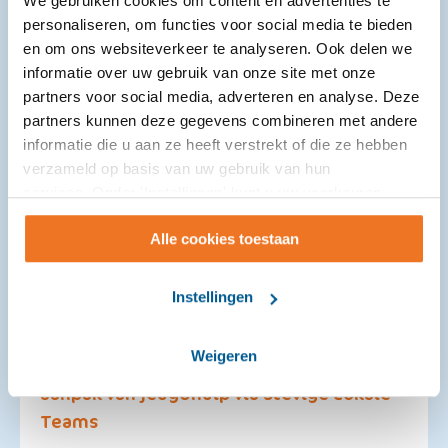
We gebruiken cookies om content en advertenties te
personaliseren, om functies voor social media te bieden
en om ons websiteverkeer te analyseren. Ook delen we
informatie over uw gebruik van onze site met onze
partners voor social media, adverteren en analyse. Deze
partners kunnen deze gegevens combineren met andere
informatie die u aan ze heeft verstrekt of die ze hebben
verzameld op basis van uw gebruik van hun
services. Onder 'Instellingen' kunt u uw voorkeuren
wijzigen.
Alle cookies toestaan
Instellingen
Weigeren
Gemeenten gaan voor een blijvende
aanpak van jeugdhulp via Stevige Lokale
Teams