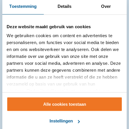
Toestemming
Details
Over
Deze website maakt gebruik van cookies
We gebruiken cookies om content en advertenties te
personaliseren, om functies voor social media te bieden
Gemeenten gaan voor een blijvende
en om ons websiteverkeer te analyseren. Ook delen we
aanpak van jeugdhulp via Stevige Lokale
informatie over uw gebruik van onze site met onze
Teams
partners voor social media, adverteren en analyse. Deze
partners kunnen deze gegevens combineren met andere
14-07-2026
informatie die u aan ze heeft verstrekt of die ze hebben
verzameld op basis van uw gebruik van hun
Een luisterend oor, iemand die meedenkt of hulp die
services. Onder 'Instellingen' kunt u uw voorkeuren
snel geregeld is. Ook vanaf 2027 kunnen kinderen,
wijzigen.
jongeren en gezinnen rekenen op laagdrempelige
Alle cookies toestaan
ondersteuning dichtbij ...
Instellingen