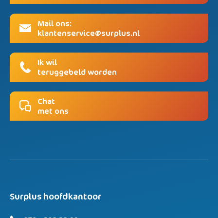
Mail ons:
klantenservice@surplus.nl
Ik wil
teruggebeld worden
Chat
met ons
Surplus hoofdkantoor