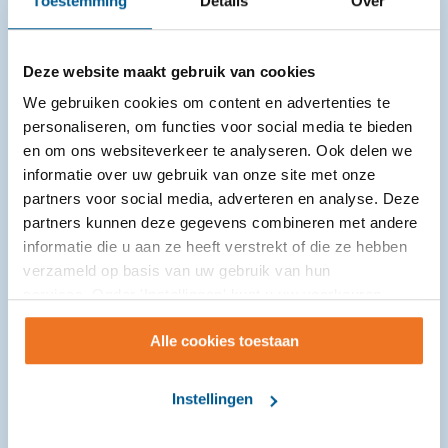
Toestemming
Details
Over
Deze website maakt gebruik van cookies
We gebruiken cookies om content en advertenties te
personaliseren, om functies voor social media te bieden
Laat jezelf zien en horen: training ‘Stevig
en om ons websiteverkeer te analyseren. Ook delen we
in je schoenen’
informatie over uw gebruik van onze site met onze
partners voor social media, adverteren en analyse. Deze
23-07-2026
partners kunnen deze gegevens combineren met andere
informatie die u aan ze heeft verstrekt of die ze hebben
Vind je het lastig om te zeggen wat je denkt, voelt of
verzameld op basis van uw gebruik van hun
nodig hebt? Zeg je vaak ja terwijl je eigenlijk nee
services. Onder 'Instellingen' kunt u uw voorkeuren
bedoelt? Of voel ...
wijzigen.
Alle cookies toestaan
Instellingen