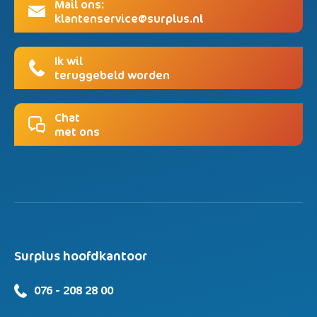
Mail ons:
klantenservice@surplus.nl
Ik wil
teruggebeld worden
Chat
met ons
Surplus hoofdkantoor
076 - 208 28 00