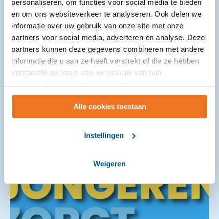
personaliseren, om functies voor social media te bieden
en om ons websiteverkeer te analyseren. Ook delen we
Sinds eind 2024 loopt een proefproject met de
informatie over uw gebruik van onze site met onze
VoorleesExpress in de gemeente Moerdijk om
partners voor social media, adverteren en analyse. Deze
gezinnen met kinderen met een (risico op)
partners kunnen deze gegevens combineren met andere
taalachterstand te ondersteunen bij ...
informatie die u aan ze heeft verstrekt of die ze hebben
verzameld op basis van uw gebruik van hun
services. Onder 'Instellingen' kunt u uw voorkeuren
wijzigen.
Alle cookies toestaan
Instellingen
Weigeren