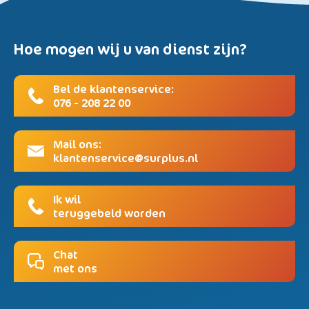
Hoe mogen wij u van dienst zijn?
Bel de klantenservice:
076 - 208 22 00
Mail ons:
klantenservice@surplus.nl
Ik wil
teruggebeld worden
Chat
met ons