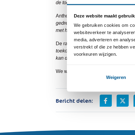
de toekomst van Surplus
.”
Deze website maakt gebruik
Anthonie kijkt uit naar de samenwerki
gedreven bestuurder én als een pretti
We gebruiken cookies om cont
met haar als nieuwe collega
.”
websiteverkeer te analyseren
media, adverteren en analys
De raad van toezicht is verheugd dat d
verstrekt of die ze hebben v
toekomstgerichte, bevlogen en toega
voorkeuren wijzigen.
kan doorontwikkelen naar een organisa
We wensen Ellen veel werkgeluk en s
Weigeren
Bericht delen: