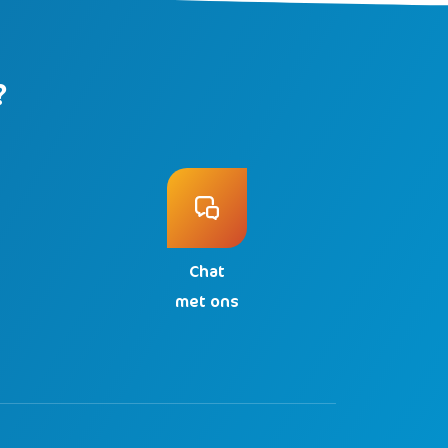
?
Chat
n
met ons