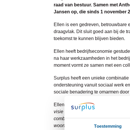
raad van bestuur. Samen met Antho
Jansen op, die sinds 1 november 2
Ellen is een gedreven, betrouwbare e
draagvlak. Dit sluit goed aan bij de 
toekomst te kunnen blijven bieden.
Ellen heeft bedrijfseconomie gestude
na haar werkzaamheden in het bedrij
moment vormt ze samen met een colle
Surplus heeft een unieke combinatie 
ondersteuning vanuit sociaal werk en
sociale benadering te omarmen door d
Ellen zegt daar zelf over: “
Surplus is
visie gaat uit van oprechte aandacht 
combinatie van zorg en welzijn in hui
woonzorglocaties wordt de komende ja
Toestemming