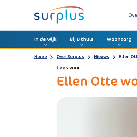
Ove
In de wijk
Bij u thuis
Woonzorg
Home
Over Surplus
Nieuws
Ellen Ot
Lees voor
Ellen Otte w