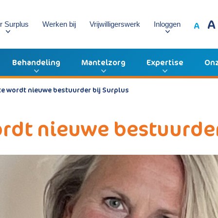
A
A
r Surplus
Werken bij
Vrijwilligerswerk
Inloggen
Behandeling
Mantelzorg
Expertise
Onz
te wordt nieuwe bestuurder bij Surplus
ordt nieuwe bestuurder