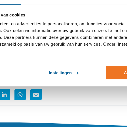
 van cookies
ng met zijn nieuwe collega bestuurder: “
In de gesprekken heb i
g persoon. Ze heeft een heldere visie op de toekomst van sociaa
ent en advertenties te personaliseren, om functies voor social
. Ook delen we informatie over uw gebruik van onze site met on
e. Deze partners kunnen deze gegevens combineren met andere i
e vacature is ingevuld. Voorzitter Stefan de Kort zegt hierover: 
erzameld op basis van uw gebruik van hun services. Onder 'Inste
nkelijke bestuurder gevonden. We zijn ervan overtuigd dat Ell
tie die klaar is voor de toekomst.”
ucces in haar nieuwe functie!
Instellingen
A