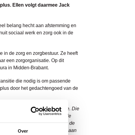
plus.
Ellen volgt daarmee Jack
veel belang hecht aan afstemming en
nuit sociaal werk en zorg ook in de
e in de zorg en zorgbestuur. Ze heeft
r een zorgorganisatie. Op dit
ura in Midden-Brabant.
ransitie die nodig is om passende
urplus door het gedachtengoed van de
.
kers en een aansprekende visie. Die
hun kwaliteit van bestaan. Door de
 te benutten en te versterken. In de
k een bijdrage mag gaan leveren aan
Over