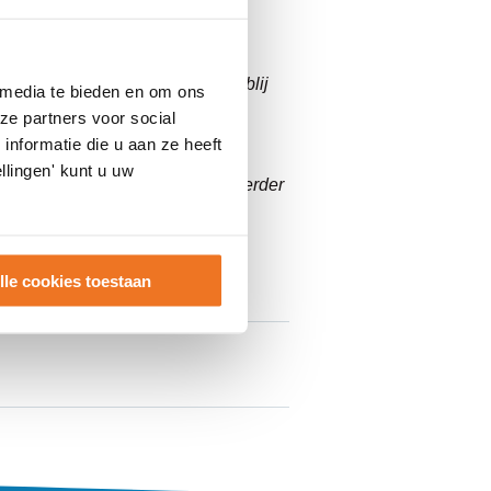
k Ellen leren kennen als een
l werk en zorg. Ik ben dan ook blij
 media te bieden en om ons
ze partners voor social
nformatie die u aan ze heeft
“
Met Ellen hebben we een
llingen' kunt u uw
en samen met Anthonie Surplus verder
lle cookies toestaan