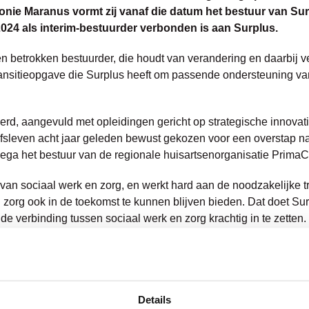
nie Maranus vormt zij vanaf die datum het bestuur van Sur
024 als interim-bestuurder verbonden is aan Surplus.
n betrokken bestuurder, die houdt van verandering en daarbij 
transitieopgave die Surplus heeft om passende ondersteuning va
erd, aangevuld met opleidingen gericht op strategische innovati
fsleven acht jaar geleden bewust gekozen voor een overstap naa
ga het bestuur van de regionale huisartsenorganisatie PrimaC
van sociaal werk en zorg, en werkt hard aan de noodzakelijke t
 zorg ook in de toekomst te kunnen blijven bieden. Dat doet S
e verbinding tussen sociaal werk en zorg krachtig in te zetten
 een mooie organisatie, met betrokken en vakbekwame medewer
voor cliënten en de wil te ondersteunen bij het verbeteren van 
s is Surplus uitstekend gepositioneerd om de kracht in de wijken
ren de Sociale Benadering verder ingevoerd. Ik ben blij dat i
Details