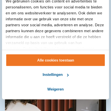
We gebruiken cookies om content en advertenties te
Op 16 juni 2026 vond in de gemeente Etten-Leur de
personaliseren, om functies voor social media te bieden
samenwerkingsbijeenkomst dementie plaats. In
en om ons websiteverkeer te analyseren. Ook delen we
de kapel van Avoord kwamen
informatie over uw gebruik van onze site met onze
zorgprofessionals van organisaties als gemeente
partners voor social media, adverteren en analyse. Deze
Etten-Leur (Wmo), Avoord en Amphia samen. De
partners kunnen deze gegevens combineren met andere
bijeenkomst had als doel elkaar beter te ...
informatie die u aan ze heeft verstrekt of die ze hebben
verzameld op basis van uw gebruik van hun
services. Onder 'Instellingen' kunt u uw voorkeuren
wijzigen.
Alle cookies toestaan
Instellingen
Weigeren