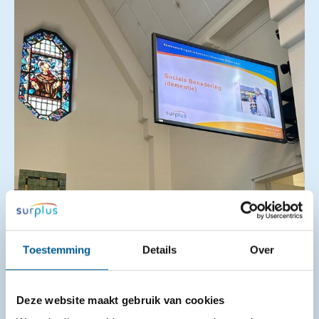
Samenwerkingsbijeenkomst gemeente
Toestemming
Details
Over
Etten-Leur
25-06-2026
Deze website maakt gebruik van cookies