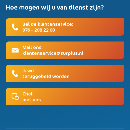
Hoe mogen wij u van dienst zijn?
Bel de klantenservice:
076 - 208 22 00
Mail ons:
klantenservice@surplus.nl
Ik wil
teruggebeld worden
Chat
met ons