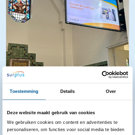
Samenwerkingsbijeenkomst gemeente
Etten-Leur
Toestemming
Details
Over
25-06-2026
Op 16 juni 2026 vond in de gemeente Etten-Leur de
Deze website maakt gebruik van cookies
samenwerkingsbijeenkomst dementie plaats. In
We gebruiken cookies om content en advertenties te
de kapel van Avoord kwamen
personaliseren, om functies voor social media te bieden
zorgprofessionals van organisaties als gemeente