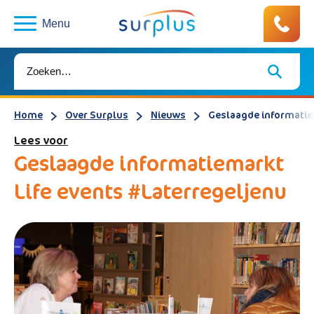
Menu
Home
Over Surplus
Nieuws
Geslaagde informatie
Lees voor
Geslaagde informatiemarkt
Life events #Laterregeljenu