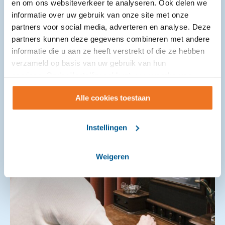
en om ons websiteverkeer te analyseren. Ook delen we
Etten-Leur (Wmo), Avoord en Amphia samen. De
informatie over uw gebruik van onze site met onze
bijeenkomst had als doel elkaar beter te ...
partners voor social media, adverteren en analyse. Deze
partners kunnen deze gegevens combineren met andere
informatie die u aan ze heeft verstrekt of die ze hebben
verzameld op basis van uw gebruik van hun
services. Onder 'Instellingen' kunt u uw voorkeuren
wijzigen.
Alle cookies toestaan
Instellingen
Weigeren