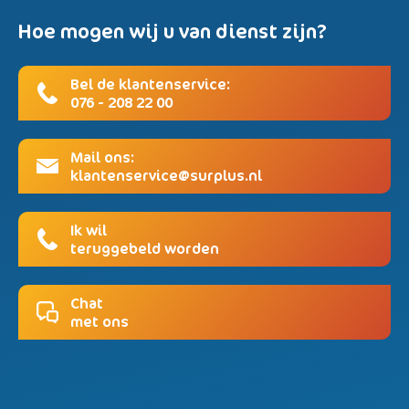
Hoe mogen wij u van dienst zijn?
Bel de klantenservice:
076 - 208 22 00
Mail ons:
klantenservice@surplus.nl
Ik wil
teruggebeld worden
Chat
met ons