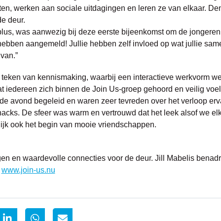
iten, werken aan sociale uitdagingen en leren ze van elkaar. Den
de deur.
rplus, was aanwezig bij deze eerste bijeenkomst om de jongere
je hebben aangemeld! Jullie hebben zelf invloed op wat jullie sam
van.”
 teken van kennismaking, waarbij een interactieve werkvorm wer
at iedereen zich binnen de Join Us-groep gehoord en veilig voelt
 avond begeleid en waren zeer tevreden over het verloop ervan
acks. De sfeer was warm en vertrouwd dat het leek alsof we el
ijk ook het begin van mooie vriendschappen.
n en waardevolle connecties voor de deur. Jill Mabelis benadr
a
www.join-us.nu