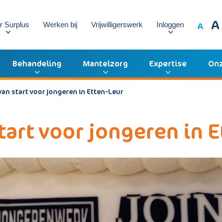
A
A
r Surplus
Werken bij
Vrijwilligerswerk
Inloggen
Behandeling
Mantelzorg
Expertise
Onz
van start voor jongeren in Etten-Leur
tart voor jongeren in 