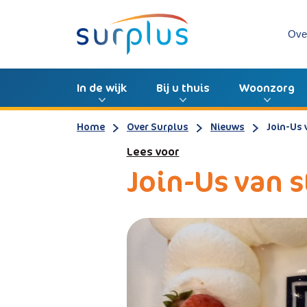
Ove
In de wijk
Bij u thuis
Woonzorg
Home
Over Surplus
Nieuws
Join-Us 
Lees voor
Join-Us van s