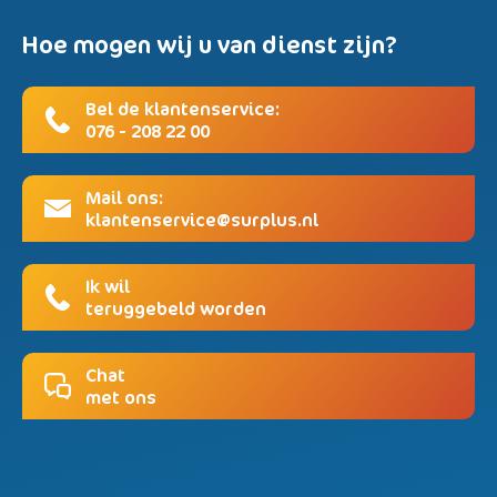
Hoe mogen wij u van dienst zijn?
Bel de klantenservice:
076 - 208 22 00
Mail ons:
klantenservice@surplus.nl
Ik wil
teruggebeld worden
Chat
met ons