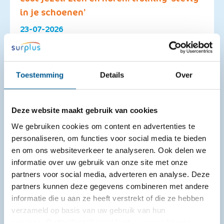
in je schoenen’
23-07-2026
Vind je het lastig om te zeggen wat je denkt, voelt of
nodig hebt? Zeg je vaak ja terwijl je eigenlijk nee
bedoelt? Of voel ...
Toestemming
Details
Over
Deze website maakt gebruik van cookies
We gebruiken cookies om content en advertenties te
personaliseren, om functies voor social media te bieden
en om ons websiteverkeer te analyseren. Ook delen we
informatie over uw gebruik van onze site met onze
partners voor social media, adverteren en analyse. Deze
partners kunnen deze gegevens combineren met andere
informatie die u aan ze heeft verstrekt of die ze hebben
verzameld op basis van uw gebruik van hun
services. Onder 'Instellingen' kunt u uw voorkeuren