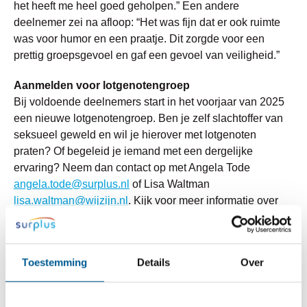
het heeft me heel goed geholpen.” Een andere
deelnemer zei na afloop: “Het was fijn dat er ook ruimte
was voor humor en een praatje. Dit zorgde voor een
prettig groepsgevoel en gaf een gevoel van veiligheid.”
Aanmelden voor lotgenotengroep
Bij voldoende deelnemers start in het voorjaar van 2025
een nieuwe lotgenotengroep. Ben je zelf slachtoffer van
seksueel geweld en wil je hierover met lotgenoten
praten? Of begeleid je iemand met een dergelijke
ervaring? Neem dan contact op met Angela Tode
angela.tode@surplus.nl
of Lisa Waltman
lisa.waltman@wijzijn.nl
. Kijk voor meer informatie over
seksueel geweld op
www.centrumseksueelgeweld.nl
Toestemming
Details
Over
Bericht delen: