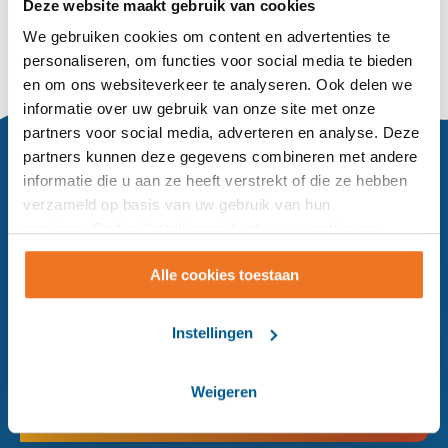
Deze website maakt gebruik van cookies
We gebruiken cookies om content en advertenties te
personaliseren, om functies voor social media te bieden
en om ons websiteverkeer te analyseren. Ook delen we
informatie over uw gebruik van onze site met onze
partners voor social media, adverteren en analyse. Deze
partners kunnen deze gegevens combineren met andere
Hoe mogen wij u van dienst zijn?
informatie die u aan ze heeft verstrekt of die ze hebben
verzameld op basis van uw gebruik van hun
services. Onder 'Instellingen' kunt u uw voorkeuren
Bel de klantenservice:
wijzigen.
076 - 208 22 00
Alle cookies toestaan
Mail ons:
Instellingen
klantenservice@surplus.nl
Weigeren
Ik wil
teruggebeld worden