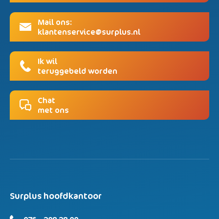
Mail ons:
klantenservice@surplus.nl
Ik wil
teruggebeld worden
Chat
met ons
Surplus hoofdkantoor