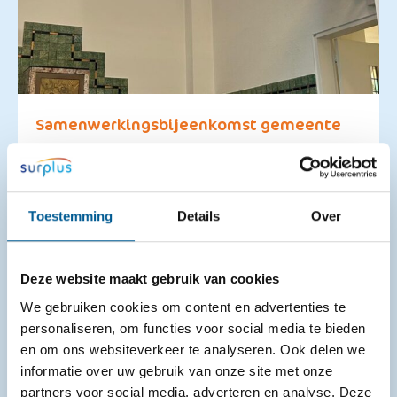
Samenwerkingsbijeenkomst gemeente
Etten-Leur
25-06-2026
Toestemming
Details
Over
Op 16 juni 2026 vond in de gemeente Etten-Leur de
samenwerkingsbijeenkomst dementie plaats. In
de kapel van Avoord kwamen
Deze website maakt gebruik van cookies
zorgprofessionals van organisaties als gemeente
Etten-Leur (Wmo), Avoord en Amphia samen. De
We gebruiken cookies om content en advertenties te
bijeenkomst had als doel elkaar beter te ...
personaliseren, om functies voor social media te bieden
en om ons websiteverkeer te analyseren. Ook delen we
informatie over uw gebruik van onze site met onze
partners voor social media, adverteren en analyse. Deze