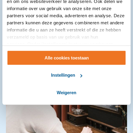
en om ons websiteverkeer te analyseren. Ook delen we
jongeren en gezinnen rekenen op laagdrempelige
informatie over uw gebruik van onze site met onze
ondersteuning dichtbij ...
partners voor social media, adverteren en analyse. Deze
partners kunnen deze gegevens combineren met andere
informatie die u aan ze heeft verstrekt of die ze hebben
verzameld op basis van uw gebruik van hun
services. Onder 'Instellingen' kunt u uw voorkeuren
wijzigen.
Alle cookies toestaan
Instellingen
Weigeren