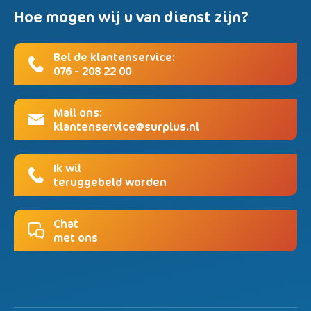
Hoe mogen wij u van dienst zijn?
Bel de klantenservice:
076 - 208 22 00
Mail ons:
klantenservice@surplus.nl
Ik wil
teruggebeld worden
Chat
met ons