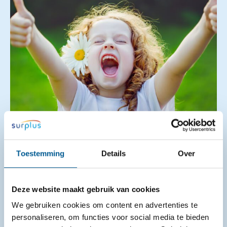
Gemeenten gaan voor een blijvende
aanpak van jeugdhulp via Stevige Lokale
Toestemming
Details
Over
Teams
14-07-2026
Deze website maakt gebruik van cookies
We gebruiken cookies om content en advertenties te
Een luisterend oor, iemand die meedenkt of hulp die
personaliseren, om functies voor social media te bieden
snel geregeld is. Ook vanaf 2027 kunnen kinderen,