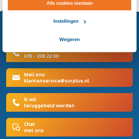
Alle cookies toestaan
Instellingen
Hoe mogen wij u van dienst zijn?
Weigeren
Bel de klantenservice:
076 - 208 22 00
Mail ons:
klantenservice@surplus.nl
Ik wil
teruggebeld worden
Chat
met ons