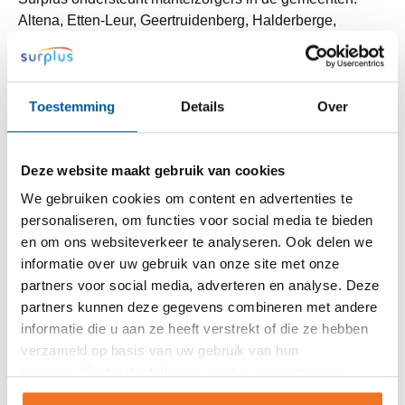
Altena, Etten-Leur, Geertruidenberg, Halderberge,
Moerdijk, Oosterhout en Zundert. Daarnaast kunnen
jonge mantelzorgers ook terecht bij de Surplus
Jongerenwerk teams in Breda, Drimmelen, Etten-Leur,
Toestemming
Details
Over
Geertruidenberg en Zundert. De lokale teams zijn er voor
hén die zorg missen of zelf steun nodig hebben en
bieden een luisterend oor, hulp, ondersteuning, trainingen
Deze website maakt gebruik van cookies
en cursussen.
We gebruiken cookies om content en advertenties te
Meer informatie? Kijk op
www.surplus.nl/mantelzorg
.
personaliseren, om functies voor social media te bieden
en om ons websiteverkeer te analyseren. Ook delen we
informatie over uw gebruik van onze site met onze
partners voor social media, adverteren en analyse. Deze
Bericht delen:
partners kunnen deze gegevens combineren met andere
informatie die u aan ze heeft verstrekt of die ze hebben
verzameld op basis van uw gebruik van hun
services. Onder 'Instellingen' kunt u uw voorkeuren
wijzigen.