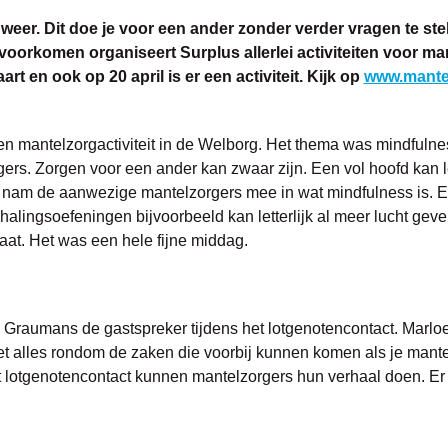
e weer. Dit doe je voor een ander zonder verder vragen te st
 voorkomen organiseert Surplus allerlei activiteiten voor ma
t en ook op 20 april is er een activiteit. Kijk op
www.mantel
en mantelzorgactiviteit in de Welborg. Het thema was mindfulnes
ers. Zorgen voor een ander kan zwaar zijn. Een vol hoofd kan l
 nam de aanwezige mantelzorgers mee in wat mindfulness is. En 
alingsoefeningen bijvoorbeeld kan letterlijk al meer lucht ge
aat. Het was een hele fijne middag.
s Graumans de gastspreker tijdens het lotgenotencontact. Marloes
alles rondom de zaken die voorbij kunnen komen als je mantelz
et lotgenotencontact kunnen mantelzorgers hun verhaal doen. Er