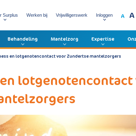
A
A
r Surplus
Werken bij
Vrijwilligerswerk
Inloggen
Behandeling
Mantelzorg
Expertise
Onz
ness en lotgenotencontact voor Zundertse mantelzorgers
en lotgenotencontact
antelzorgers