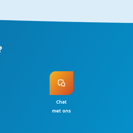
?
Chat
n
met ons