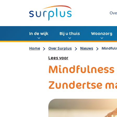
Ove
In de wijk
Bij u thuis
Woonzorg
Home
Over Surplus
Nieuws
Mindful
Lees voor
Mindfulness 
Zundertse m