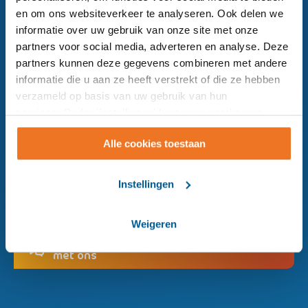
en om ons websiteverkeer te analyseren. Ook delen we
informatie over uw gebruik van onze site met onze
Hoe mogen wij u van dienst zijn?
partners voor social media, adverteren en analyse. Deze
partners kunnen deze gegevens combineren met andere
Bel de klantenservice:
informatie die u aan ze heeft verstrekt of die ze hebben
076 - 208 22 00
verzameld op basis van uw gebruik van hun
services. Onder 'Instellingen' kunt u uw voorkeuren
wijzigen.
Mail ons:
klantenservice@surplus.nl
Alle cookies toestaan
Instellingen
Ik wil
teruggebeld worden
Weigeren
Chat
met ons