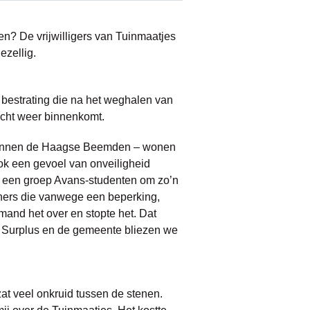
n? De vrijwilligers van Tuinmaatjes
ezellig.
bestrating die na het weghalen van
icht weer binnenkomt.
n binnen de Haagse Beemden – wonen
ok een gevoel van onveiligheid
a een groep Avans-studenten om zo’n
woners die vanwege een beperking,
emand het over en stopte het. Dat
l, Surplus en de gemeente bliezen we
t veel onkruid tussen de stenen.