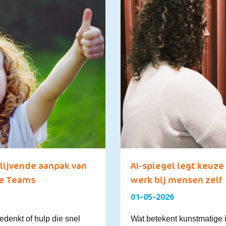
lijvende aanpak van
AI-spiegel legt keuze 
le Teams
werk bij mensen zelf
01-05-2026
edenkt of hulp die snel
Wat betekent kunstmatige in