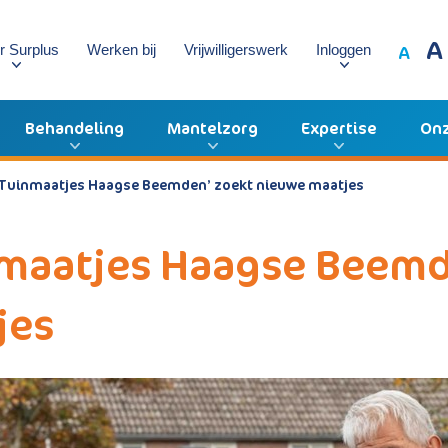
A
A
r Surplus
Werken bij
Vrijwilligerswerk
Inloggen
Behandeling
Mantelzorg
Expertise
Onz
 ‘Tuinmaatjes Haagse Beemden’ zoekt nieuwe maatjes
nmaatjes Haagse Beemd
jes