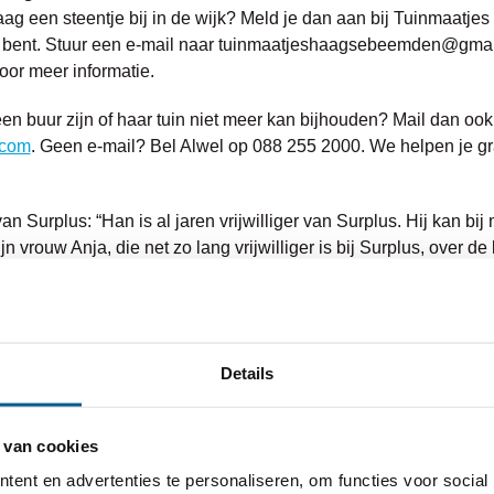
raag een steentje bij in de wijk? Meld je dan aan bij Tuinmaatj
 bent. Stuur een e-mail naar tuinmaatjeshaagsebeemden@gmail
r meer informatie.
 een buur zijn of haar tuin niet meer kan bijhouden? Mail dan ook
.com
. Geen e-mail? Bel Alwel op 088 255 2000. We helpen je gr
Surplus: “Han is al jaren vrijwilliger van Surplus. Hij kan bij 
n vrouw Anja, die net zo lang vrijwilliger is bij Surplus, over de
at ik in de projectgroep. Het project is heel zinvol omdat Han 
sociaal werker weer wat mee kan. Waar we nu tegenaan lopen is d
Details
ieuwsbrief van woningcorporatie Alwel.
 van cookies
ent en advertenties te personaliseren, om functies voor social