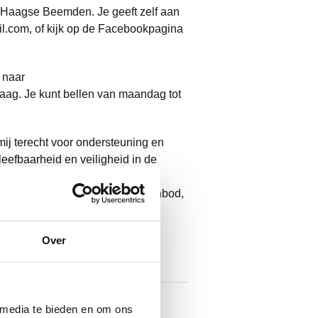
es Haagse Beemden. Je geeft zelf aan
.com, of kijk op de Facebookpagina
 naar
aag. Je kunt bellen van maandag tot
mij terecht voor ondersteuning en
 leefbaarheid en veiligheid in de
hiermee verborgen kwetsbaarheid
at de vraag groter is dan het aanbod,
Over
 media te bieden en om ons