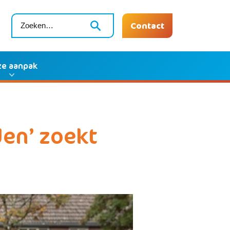
Contact
e aanpak
en’ zoekt