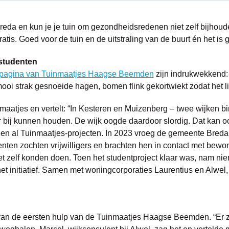
da en kun je je tuin om gezondheidsredenen niet zelf bijhoude
s. Goed voor de tuin en de uitstraling van de buurt én het is g
 studenten
pagina van Tuinmaatjes Haagse Beemden
zijn indrukwekkend: 
mooi strak gesnoeide hagen, bomen flink gekortwiekt zodat het l
nmaatjes en vertelt: “In Kesteren en Muizenberg – twee wijke
r bij kunnen houden. De wijk oogde daardoor slordig. Dat kan o
en al Tuinmaatjes-projecten. In 2023 vroeg de gemeente Bred
udenten zochten vrijwilligers en brachten hen in contact met be
iet zelf konden doen. Toen het studentproject klaar was, nam ni
et initiatief. Samen met woningcorporaties Laurentius en Alwe
van de eersten hulp van de Tuinmaatjes Haagse Beemden. “Er za