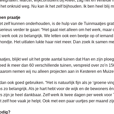
 weghalen. Marcel, wijkconsulent bij Alwel, zag het en vertelde 
et onkruid weg. Nu kan ik het zelf bijhouden. Ik ben heel blij m
een praatje
t zelf kunnen onderhouden, is de hulp van de Tuinmaatjes gratis
erieus verder te gaan: “Het gaat niet alleen om het werk, maar 
et werk ook zo belangrijk. We letten ook een beetje op of ieman
ndje. Het uitlaten lukte haar niet meer. Dan zoek ik samen met
tjes, blijkt wel uit het grote aantal tuinen dat Han en zijn plo
ed ik meer dan 60 verschillende tuinen, verspreid over zo’n 150
aarom nemen wij nu alleen projecten aan in Kesteren en Muizen
an ook goed gebruiken. “Het is natuurlijk fijn als je ‘groene vin
s zo belangrijk. Als je hart hebt voor de wijk en de bewoners è
rs zijn je heel dankbaar. Zelf werk ik twee dagen per week voor T
 zelf hoe vaak je helpt. Ook met een paar uurtjes per maand zijn
nodig?