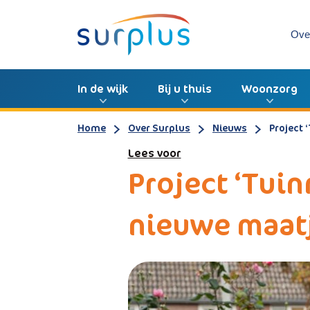
Ove
In de wijk
Bij u thuis
Woonzorg
Home
Over Surplus
Nieuws
Project
Lees voor
Project ‘Tui
nieuwe maat