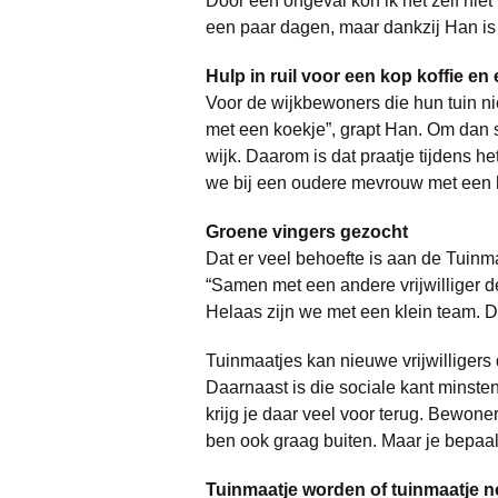
Door een ongeval kon ik het zelf niet
een paar dagen, maar dankzij Han is h
Hulp in ruil voor een kop koffie en 
Voor de wijkbewoners die hun tuin nie
met een koekje”, grapt Han. Om dan s
wijk. Daarom is dat praatje tijdens h
we bij een oudere mevrouw met een ho
Groene vingers gezocht
Dat er veel behoefte is aan de Tuinmaa
“Samen met een andere vrijwilliger de
Helaas zijn we met een klein team. D
Tuinmaatjes kan nieuwe vrijwilligers d
Daarnaast is die sociale kant minsten
krijg je daar veel voor terug. Bewone
ben ook graag buiten. Maar je bepaalt
Tuinmaatje worden of tuinmaatje 