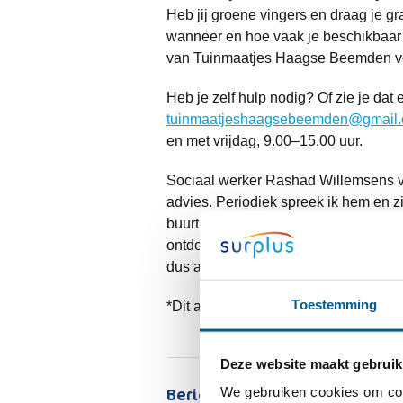
Heb jij groene vingers en draag je g
wanneer en hoe vaak je beschikbaar
van Tuinmaatjes Haagse Beemden voo
Heb je zelf hulp nodig? Of zie je dat
tuinmaatjeshaagsebeemden@gmail
en met vrijdag, 9.00–15.00 uur.
Sociaal werker Rashad Willemsens van 
advies. Periodiek spreek ik hem en zij
buurt. Voor het project Tuinmaatjes z
ontdekt waar ik vanuit mijn rol als 
dus alle hulp is welkom.”
Toestemming
*Dit artikel verscheen eerder in de n
Deze website maakt gebruik
Bericht delen:
We gebruiken cookies om cont