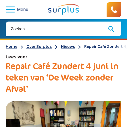
Menu
Home
Over Surplus
Nieuws
Repair Café Zundert 4 
Lees voor
Repair Café Zundert 4 juni in
teken van ‘De Week zonder
Afval’