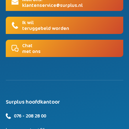
klantenservice@surplus.nl
Ik wil
teruggebeld worden
Chat
met ons
Surplus hoofdkantoor
076 - 208 28 00