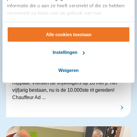
informatie die u aan ze heeft verstrekt of die ze hebben
verzameld op basis van uw gebruik van hun
services. Onder 'Instellingen' kunt u uw voorkeuren
wijzigen.
Alle cookies toestaan
ANWB AutoMaatje in Zundert rijdt
10.000ste rit
Instellingen
21-07-2026
Weigeren
ANWB AutoMaatje Zundert bereikte weer een
mijlpaal. Vierden de vrijwilligers op 18 mei jl. het
vijfjarig bestaan, nu is de 10.000ste rit gereden!
Chauffeur Ad ...