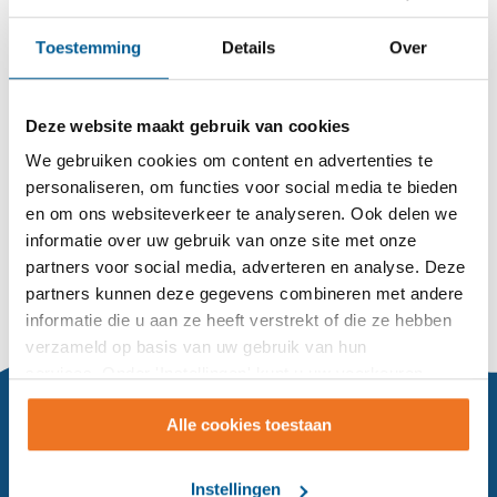
buurten
. We werken aan buurten waar mensen elkaar
kennen, helpen en zich thuis voelen. Waar
Toestemming
Details
Over
ondersteuning dichtbij is en waar mensen zelf kiezen
hoe ze meedoen. Samen maken we de buurt sterker
.
Deze website maakt gebruik van cookies
We gebruiken cookies om content en advertenties te
personaliseren, om functies voor social media te bieden
Bericht delen:
en om ons websiteverkeer te analyseren. Ook delen we
informatie over uw gebruik van onze site met onze
partners voor social media, adverteren en analyse. Deze
partners kunnen deze gegevens combineren met andere
informatie die u aan ze heeft verstrekt of die ze hebben
verzameld op basis van uw gebruik van hun
services. Onder 'Instellingen' kunt u uw voorkeuren
wijzigen.
Alle cookies toestaan
Hoe mogen wij u van dienst zijn?
Instellingen