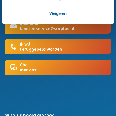
Bel de klantenservice:
076 - 208 22 00
Weigeren
Mail ons:
klantenservice@surplus.nl
Ik wil
teruggebeld worden
Chat
met ons
Surplus hoofdkantoor