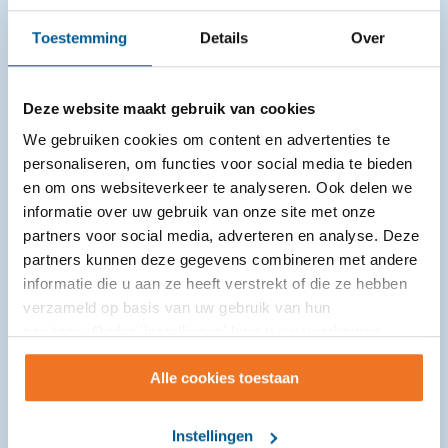
Toestemming
Details
Over
Deze website maakt gebruik van cookies
We gebruiken cookies om content en advertenties te
personaliseren, om functies voor social media te bieden
en om ons websiteverkeer te analyseren. Ook delen we
informatie over uw gebruik van onze site met onze
partners voor social media, adverteren en analyse. Deze
VoorleesExpress in Moerdijk stopt na
partners kunnen deze gegevens combineren met andere
proefperiode
informatie die u aan ze heeft verstrekt of die ze hebben
verzameld op basis van uw gebruik van hun
06-08-2026
services. Onder 'Instellingen' kunt u uw voorkeuren
wijzigen.
Sinds eind 2024 loopt een proefproject met de
Alle cookies toestaan
VoorleesExpress in de gemeente Moerdijk om
gezinnen met kinderen met een (risico op)
taalachterstand te ondersteunen bij ...
Instellingen