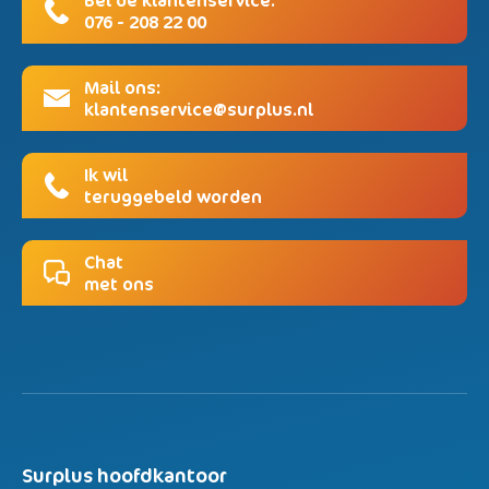
076 - 208 22 00
Mail ons:
klantenservice@surplus.nl
Ik wil
teruggebeld worden
Chat
met ons
Surplus hoofdkantoor