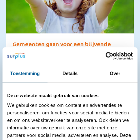
Gemeenten gaan voor een blijvende
aanpak van jeugdhulp via Stevige Lokale
Teams
14-07-2026
Toestemming
Details
Over
Een luisterend oor, iemand die meedenkt of hulp die
snel geregeld is. Ook vanaf 2027 kunnen kinderen,
Deze website maakt gebruik van cookies
jongeren en gezinnen rekenen op laagdrempelige
We gebruiken cookies om content en advertenties te
ondersteuning dichtbij ...
personaliseren, om functies voor social media te bieden
en om ons websiteverkeer te analyseren. Ook delen we
informatie over uw gebruik van onze site met onze
partners voor social media, adverteren en analyse. Deze