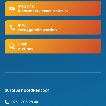
Mail ons:
klantenservice@surplus.nl
Ik wil
teruggebeld worden
Chat
met ons
Surplus hoofdkantoor
076 - 208 28 00