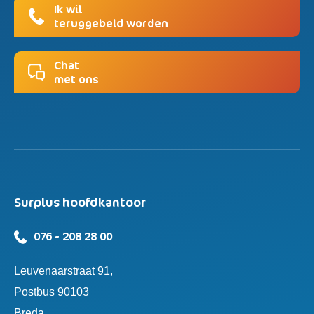
Ik wil
teruggebeld worden
Chat
met ons
Surplus hoofdkantoor
076 - 208 28 00
Leuvenaarstraat 91,
Postbus 90103
Breda