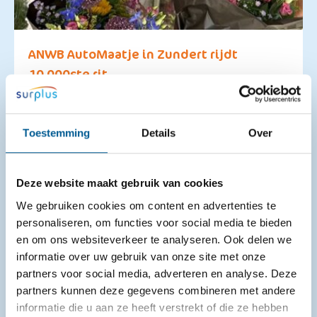
ANWB AutoMaatje in Zundert rijdt
10.000ste rit
21-07-2026
ANWB AutoMaatje Zundert bereikte weer een
Toestemming
Details
Over
mijlpaal. Vierden de vrijwilligers op 18 mei jl. het
vijfjarig bestaan, nu is de 10.000ste rit gereden!
Chauffeur Ad ...
Deze website maakt gebruik van cookies
We gebruiken cookies om content en advertenties te
personaliseren, om functies voor social media te bieden
en om ons websiteverkeer te analyseren. Ook delen we
informatie over uw gebruik van onze site met onze
partners voor social media, adverteren en analyse. Deze
partners kunnen deze gegevens combineren met andere
informatie die u aan ze heeft verstrekt of die ze hebben