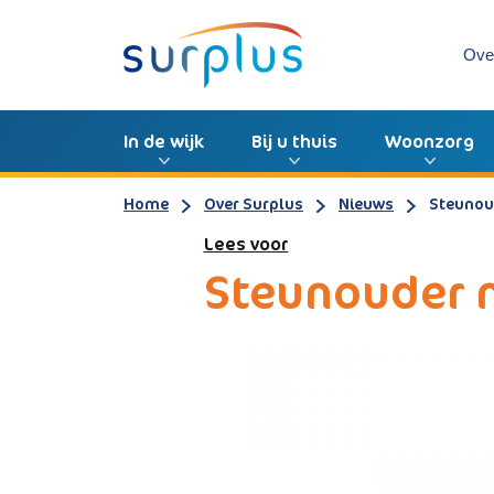
Ove
In de wijk
Bij u thuis
Woonzorg
Home
Over Surplus
Nieuws
Steunou
Lees voor
Steunouder n