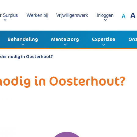
A
A
r Surplus
Werken bij
Vrijwilligerswerk
Inloggen
Behandeling
Mantelzorg
Expertise
Onz
der nodig in Oosterhout?
odig in Oosterhout?