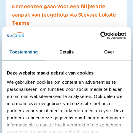
Gemeenten gaan voor een blijvende
aanpak van jeugdhulp via Stevige Lokale
Teams
14-07-2026
Een luisterend oor, iemand die meedenkt of hulp die
Toestemming
Details
Over
snel geregeld is. Ook vanaf 2027 kunnen kinderen,
jongeren en gezinnen rekenen op laagdrempelige
ondersteuning dichtbij ...
Deze website maakt gebruik van cookies
We gebruiken cookies om content en advertenties te
personaliseren, om functies voor social media te bieden
en om ons websiteverkeer te analyseren. Ook delen we
informatie over uw gebruik van onze site met onze
partners voor social media, adverteren en analyse. Deze
partners kunnen deze gegevens combineren met andere
informatie die u aan ze heeft verstrekt of die ze hebben
verzameld op basis van uw gebruik van hun