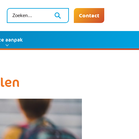
Contact
e aanpak
len