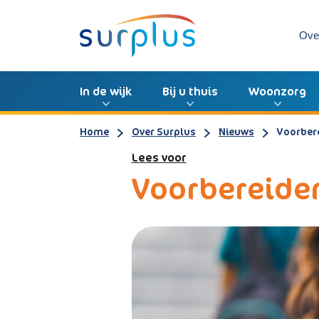
Ove
In de wijk
Bij u thuis
Woonzorg
Home
Over Surplus
Nieuws
Voorber
Lees voor
Voorbereiden