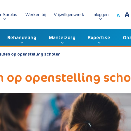
A
A
r Surplus
Werken bij
Vrijwilligerswerk
Inloggen
Behandeling
Mantelzorg
Expertise
Onz
eiden op openstelling scholen
 op openstelling scho