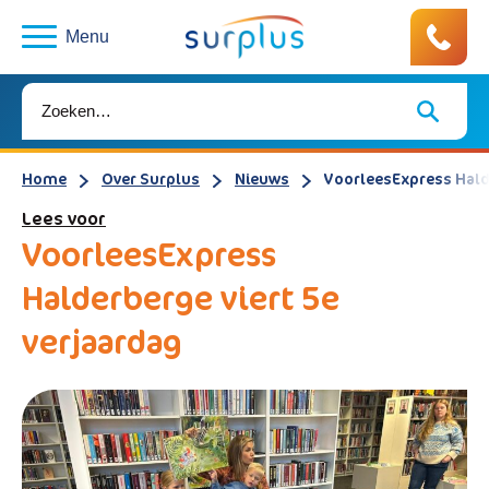
Menu
Home
Over Surplus
Nieuws
VoorleesExpress Halde
Lees voor
VoorleesExpress
Halderberge viert 5e
verjaardag