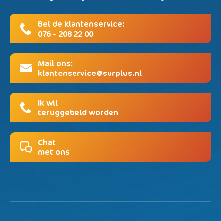
Bel de klantenservice:
076 - 208 22 00
Mail ons:
klantenservice@surplus.nl
Ik wil
teruggebeld worden
Chat
met ons