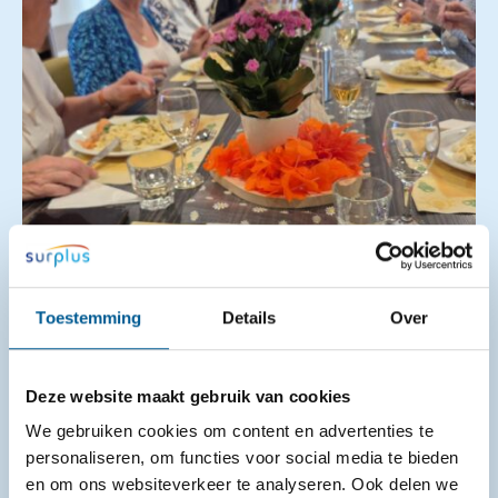
Eet gezellig mee in Pluspunt Oud-Gastel
Toestemming
Details
Over
04-06-2026
Pluspunt Oud-Gastel organiseert zogenaamde
Deze website maakt gebruik van cookies
seizoensmaaltijden. Zo ook op 29 april jl. Tien
We gebruiken cookies om content en advertenties te
bewoners schoven gezellig aan. Zij genoten van
personaliseren, om functies voor social media te bieden
een heerlijke driegangenmaaltijd. Ook mee-eten?
en om ons websiteverkeer te analyseren. Ook delen we