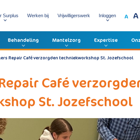
A
A
r Surplus
Werken bij
Vrijwilligerswerk
Inloggen
Behandeling
Mantelzorg
Expertise
Onz
igers Repair Café verzorgden techniekworkshop St. Jozefschool
 Repair Café verzorgde
shop St. Jozefschool