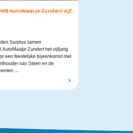
NWB AutoMaatje Zundert vijf
erden Surplus samen
 AutoMaatje Zundert het vijfjarig
r een feestelijke bijeenkomst met
 wethouder van Steen en de
nten ...