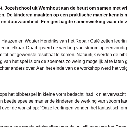
t. Jozefschool uit Wernhout aan de beurt om samen met vrij
en. De kinderen maakten op een praktische manier kennis 
k en duurzaamheid. Een geslaagde samenwerking waar de vrij
n Haazen en Wouter Hendriks van het Repair Café zetten leerling
n in elkaar. Daarbij werd de werking van stroom op eenvoudige
m tot het gewenste resultaat te komen. Natuurlijk werden de bib
g van het spel is om de zoemers zo weinig mogelijk af te laten 
echter anders over. Aan het einde van de workshop werd het vo
ps het bibberspel in kleine vorm bedacht, had ik niet verwacht 
n beetje speelse manier de kinderen de werking van stroom laa
t over de workshop: “Onze leerlingen vonden het fantastisch om