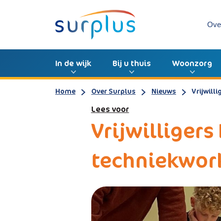
Ove
In de wijk
Bij u thuis
Woonzorg
Home
Over Surplus
Nieuws
Vrijwill
Lees voor
Vrijwilligers
techniekwork