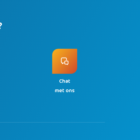
?
Chat
n
met ons