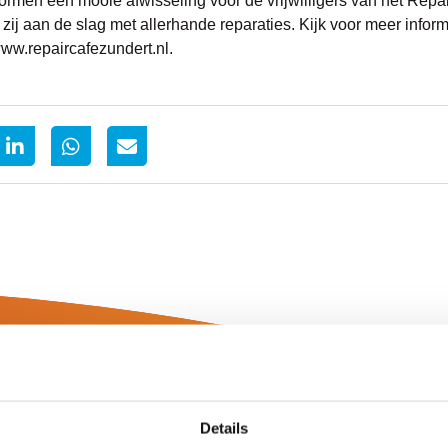
ormen een mooie afwisseling voor de vrijwilligers van het Repai
ij aan de slag met allerhande reparaties. Kijk voor meer informa
ww.repaircafezundert.nl.
Details