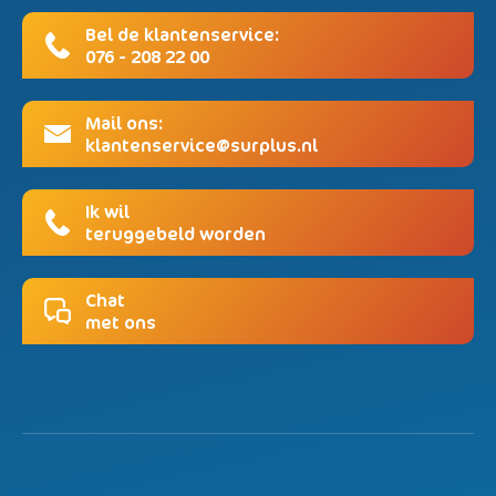
Bel de klantenservice:
076 - 208 22 00
Mail ons:
klantenservice@surplus.nl
Ik wil
teruggebeld worden
Chat
met ons