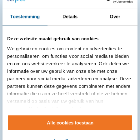
Toestemming
Details
Over
Deze website maakt gebruik van cookies
We gebruiken cookies om content en advertenties te
personaliseren, om functies voor social media te bieden
en om ons websiteverkeer te analyseren. Ook delen we
informatie over uw gebruik van onze site met onze
ANWB AutoMaatje in Zundert rijdt
partners voor social media, adverteren en analyse. Deze
partners kunnen deze gegevens combineren met andere
10.000ste rit
informatie die u aan ze heeft verstrekt of die ze hebben
21-07-2026
verzameld op basis van uw gebruik van hun
services. Onder 'Instellingen' kunt u uw voorkeuren
ANWB AutoMaatje Zundert bereikte weer een
wijzigen.
mijlpaal. Vierden de vrijwilligers op 18 mei jl. het
Alle cookies toestaan
vijfjarig bestaan, nu is de 10.000ste rit gereden!
Chauffeur Ad ...