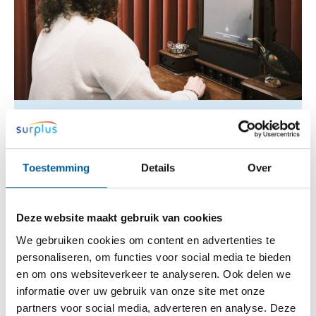
AI-spiegel legt keuze over AI in zorg en
sociaal werk bij mensen zelf
Toestemming
Details
Over
01-05-2026
Deze website maakt gebruik van cookies
Wat betekent kunstmatige intelligentie voor het
dagelijks leven van mensen en voor het werk van
We gebruiken cookies om content en advertenties te
professionals in zorg en sociaal werk? Met de AI-
personaliseren, om functies voor social media te bieden
spiegel onderzoekt ...
en om ons websiteverkeer te analyseren. Ook delen we
informatie over uw gebruik van onze site met onze
partners voor social media, adverteren en analyse. Deze