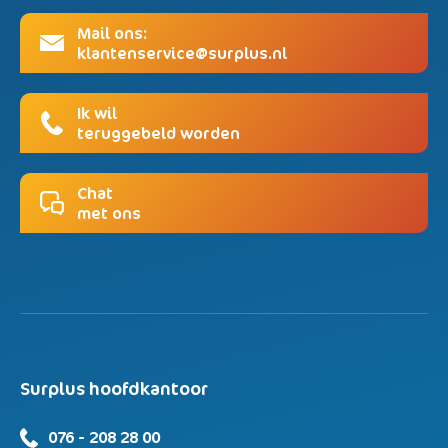
Mail ons:
klantenservice@surplus.nl
Ik wil
teruggebeld worden
Chat
met ons
Surplus hoofdkantoor
076 - 208 28 00