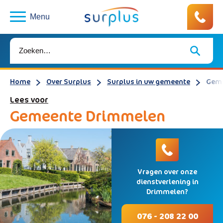
Menu
Home
Over Surplus
Surplus in uw gemeente
Geme
Lees voor
Gemeente Drimmelen
Vragen over onze
dienstverlening in
Drimmelen?
076 - 208 22 00