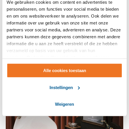
We gebruiken cookies om content en advertenties te
personaliseren, om functies voor social media te bieden
14-07-2026
en om ons websiteverkeer te analyseren. Ook delen we
informatie over uw gebruik van onze site met onze
Een luisterend oor, iemand die meedenkt of hulp die
partners voor social media, adverteren en analyse. Deze
snel geregeld is. Ook vanaf 2027 kunnen kinderen,
partners kunnen deze gegevens combineren met andere
jongeren en gezinnen rekenen op laagdrempelige
informatie die u aan ze heeft verstrekt of die ze hebben
ondersteuning dichtbij ...
verzameld op basis van uw gebruik van hun
services. Onder 'Instellingen' kunt u uw voorkeuren
wijzigen.
Alle cookies toestaan
Instellingen
Weigeren