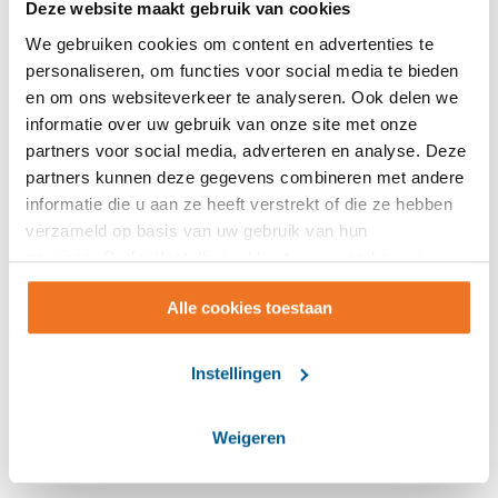
Deze website maakt gebruik van cookies
Gerontopsychiatrie
We gebruiken cookies om content en advertenties te
Dementie
personaliseren, om functies voor social media te bieden
Leven met Parkinson
en om ons websiteverkeer te analyseren. Ook delen we
informatie over uw gebruik van onze site met onze
Afasie
partners voor social media, adverteren en analyse. Deze
Palliatieve zorg
partners kunnen deze gegevens combineren met andere
Preventie
informatie die u aan ze heeft verstrekt of die ze hebben
verzameld op basis van uw gebruik van hun
Innovatie
services. Onder 'Instellingen' kunt u uw voorkeuren
De Expeditie: Vernieuwing als antwoord op uitdagingen in
wijzigen.
de zorg
Alle cookies toestaan
AI bij Surplus: van experiment naar ervaring
Slimme zorg thuis
Instellingen
Slimme zorg in het woonzorgcentrum
Vernieuwingen in Sociaal Werk
Weigeren
Online jongerenwerk
Innovatie in 2025