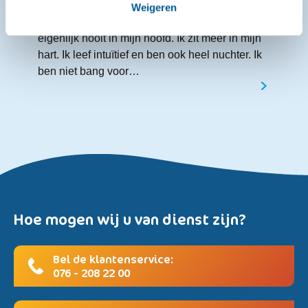
In gesprek met Mayke over vrijwilligerswerk bij
Weigeren
de Vrijwillige Palliatieve Thuiszorg “Ik zit
eigenlijk nooit in mijn hoofd. Ik zit meer in mijn
hart. Ik leef intuïtief en ben ook heel nuchter. Ik
ben niet bang voor…
Hoe mogen wij u van dienst zijn?
Bel de klantenservice:
076 - 208 22 00