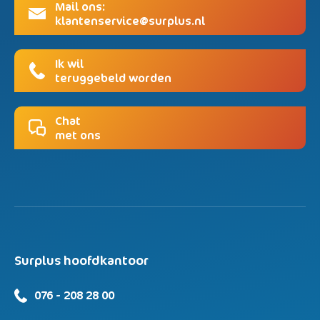
Mail ons:
klantenservice@surplus.nl
Ik wil
teruggebeld worden
Chat
met ons
Surplus hoofdkantoor
076 - 208 28 00