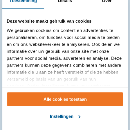
Toestemming
Details
Over
Zelfvertrouwen.” …
Deze website maakt gebruik van cookies
We gebruiken cookies om content en advertenties te
personaliseren, om functies voor social media te bieden
en om ons websiteverkeer te analyseren. Ook delen we
informatie over uw gebruik van onze site met onze
partners voor social media, adverteren en analyse. Deze
partners kunnen deze gegevens combineren met andere
informatie die u aan ze heeft verstrekt of die ze hebben
verzameld op basis van uw gebruik van hun
services. Onder 'Instellingen' kunt u uw voorkeuren
wijzigen.
Alle cookies toestaan
"Werken met de dood is niet dodelijk"
Instellingen