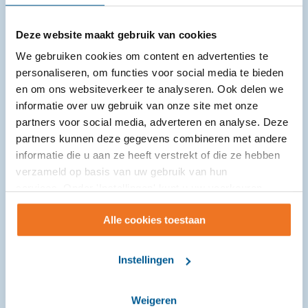
Deze website maakt gebruik van cookies
We gebruiken cookies om content en advertenties te
personaliseren, om functies voor social media te bieden
en om ons websiteverkeer te analyseren. Ook delen we
informatie over uw gebruik van onze site met onze
partners voor social media, adverteren en analyse. Deze
partners kunnen deze gegevens combineren met andere
"Zonder oordeel zijn is heel
informatie die u aan ze heeft verstrekt of die ze hebben
belangrijk"
verzameld op basis van uw gebruik van hun
services. Onder 'Instellingen' kunt u uw voorkeuren
wijzigen.
In gesprek met Wouter over vrijwilligerswerk bij
Alle cookies toestaan
de Vrijwillige Palliatieve Thuiszorg “Dat
mensen je waarderen. Dat voel ik absoluut. Je
zoekt je hele leven naar waardering. Het
Instellingen
vrijwilligerswerk heeft mij heel veel opgeleverd.
Zelfvertrouwen.” …
Weigeren