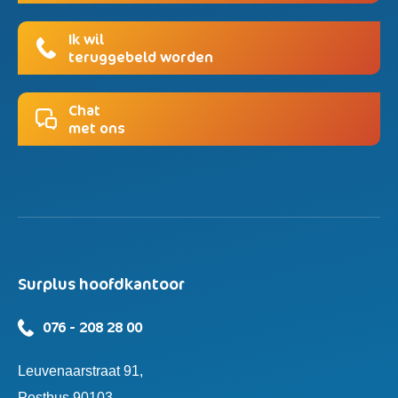
Ik wil
teruggebeld worden
Chat
met ons
Surplus hoofdkantoor
076 - 208 28 00
Leuvenaarstraat 91,
Postbus 90103