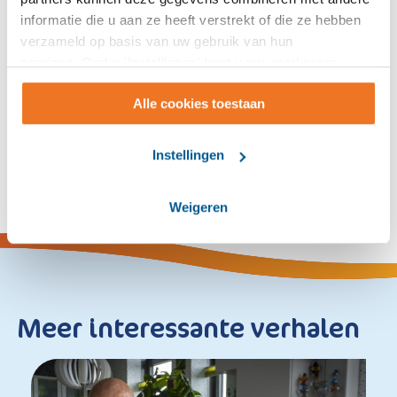
24-06-2026
informatie die u aan ze heeft verstrekt of die ze hebben
verzameld op basis van uw gebruik van hun
services. Onder 'Instellingen' kunt u uw voorkeuren
wijzigen.
Alle cookies toestaan
Verhaal delen:
Instellingen
Weigeren
Meer interessante verhalen