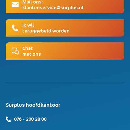
Mail ons:
klantenservice@surplus.nl
Ik wil
teruggebeld worden
Chat
met ons
Surplus hoofdkantoor
076 - 208 28 00