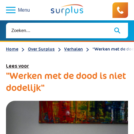
Menu
Home
Over Surplus
Verhalen
“Werken met de dood
Lees voor
"Werken met de dood is niet
dodelijk"