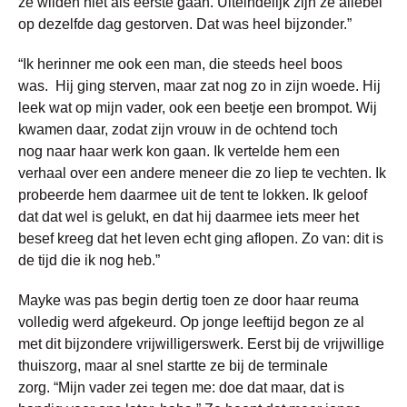
ze wilden niet als eerste gaan. Uiteindelijk zijn ze allebei
op dezelfde dag gestorven. Dat was heel bijzonder.”
“Ik herinner me ook een man, die steeds heel boos
was. Hij ging sterven, maar zat nog zo in zijn woede. Hij
leek wat op mijn vader, ook een beetje een brompot. Wij
kwamen daar, zodat zijn vrouw in de ochtend toch
nog naar haar werk kon gaan. Ik vertelde hem een
verhaal over een andere meneer die zo liep te vechten. Ik
probeerde hem daarmee uit de tent te lokken. Ik geloof
dat dat wel is gelukt, en dat hij daarmee iets meer het
besef kreeg dat het leven echt ging aflopen. Zo van: dit is
de tijd die ik nog heb.”
Mayke was pas begin dertig toen ze door haar reuma
volledig werd afgekeurd. Op jonge leeftijd begon ze al
met dit bijzondere vrijwilligerswerk. Eerst bij de vrijwillige
thuiszorg, maar al snel startte ze bij de terminale
zorg. “Mijn vader zei tegen me: doe dat maar, dat is