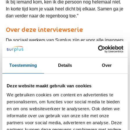
ik bij iemand kom, ken ik die persoon nog helemaal niet.
In korte tijd kom je vaak heel dicht bij elkaar. Samen ga je
dan verder naar de regenboog toe.”
Over deze interviewserie
De sociaal werkers van Surplus zijn er voor alle inwoners
van jong tot oud met alledaagse hulpvragen in West-
Brabant. Maar wie zijn die mensen? Hoe zijn ze bij
Sociaal Werk terecht gekomen en hoe is hun leven
Toestemming
Details
Over
verlopen? Gemma Vriens van Surplus interviewde en
fotografeerde Egelien, Jac, Juliette, Sofia, Alex en Rob,
Jenette, Sandra en Mirabel. Zij laten als geen ander zien
Deze website maakt gebruik van cookies
wat veerkracht inhoudt. Dat je ondanks tegenslag er weer
We gebruiken cookies om content en advertenties te
bovenop kunt komen. Soms met een klein duwtje in de
personaliseren, om functies voor social media te bieden
rug. Want je hoeft het niet altijd alleen te doen. Het laat
en om ons websiteverkeer te analyseren. Ook delen we
ook zien dat iedereen van betekenis kan zijn voor een
informatie over uw gebruik van onze site met onze
ander. Zo maak je elkaars buurt samen een stukje mooier.
partners voor social media, adverteren en analyse. Deze
En dat.. dat is samen leven.
partners kunnen deze gegevens combineren met andere