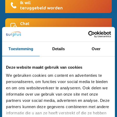
Ik wil
teruggebeld worden
Chat
met ons
Toestemming
Details
Over
Deze website maakt gebruik van cookies
Surplus hoofdkantoor
We gebruiken cookies om content en advertenties te
personaliseren, om functies voor social media te bieden
076 - 208 28 00
en om ons websiteverkeer te analyseren. Ook delen we
informatie over uw gebruik van onze site met onze
Leuvenaarstraat 91,
partners voor social media, adverteren en analyse. Deze
partners kunnen deze gegevens combineren met andere
Postbus 90103
informatie die u aan ze heeft verstrekt of die ze hebben
Breda