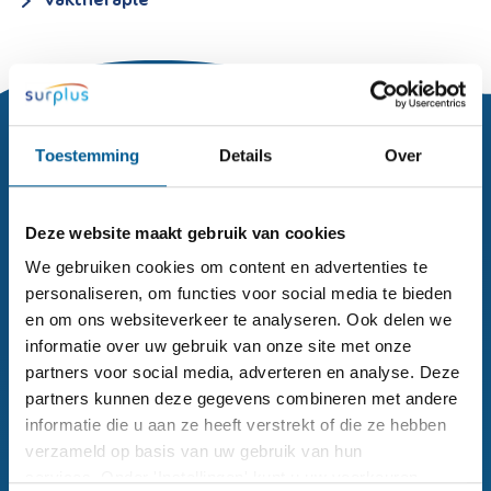
Toestemming
Details
Over
Hoe mogen wij u van dienst zijn?
Bel de klantenservice:
Deze website maakt gebruik van cookies
076 - 208 22 00
We gebruiken cookies om content en advertenties te
personaliseren, om functies voor social media te bieden
Mail ons:
en om ons websiteverkeer te analyseren. Ook delen we
klantenservice@surplus.nl
informatie over uw gebruik van onze site met onze
partners voor social media, adverteren en analyse. Deze
partners kunnen deze gegevens combineren met andere
Ik wil
teruggebeld worden
informatie die u aan ze heeft verstrekt of die ze hebben
verzameld op basis van uw gebruik van hun
services. Onder 'Instellingen' kunt u uw voorkeuren